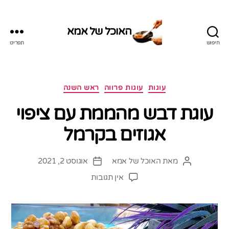
האוכל של אמא
חיפוש
תפריט
האוכל
של
אמא
קטגוריות
עוגות
עוגות פרווה
ראש השנה
עוגת דבש מהממת עם ציפוי
אגוזים בקרמל
מאת
האוכל של אמא
אוגוסט 2, 2021
המחבר
תאריך
הפוסט
פוסט
על
אין תגובות
עוגת
דבש
מהממת
עם