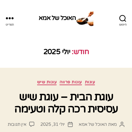
האוכל של אמא
חיפוש
תפריט
האוכל
של
אמא
חודש:
יולי 2025
קטגוריות
עוגות
עוגות פרווה
עוגות שיש
עוגת הבית – עוגת שיש
עסיסית רכה קלה וטעימה
על
מאת
האוכל של אמא
יולי 31, 2025
אין תגובות
המחבר
תאריך
עוגת
הפוסט
פוסט