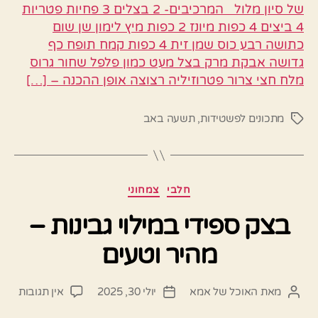
של סיון מלול המרכיבים- 2 בצלים 3 פחיות פטריות
4 ביצים 4 כפות מיונז 2 כפות מיץ לימון שן שום
כתושה רבע כוס שמן זית 4 כפות קמח תופח כף
גדושה אבקת מרק בצל מעט כמון פלפל שחור גרוס
מלח חצי צרור פטרוזיליה רצוצה אופן ההכנה – […]
מתכונים לפשטידות
,
תשעה באב
תגיות
קטגוריות
חלבי
צמחוני
בצק ספידי במילוי גבינות –
מהיר וטעים
על
מאת
האוכל של אמא
יולי 30, 2025
אין תגובות
המחבר
תאריך
בצק
הפוסט
פוסט