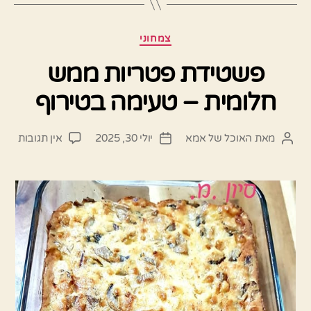
קטגוריות
צמחוני
פשטידת פטריות ממש
חלומית – טעימה בטירוף
על
מאת
האוכל של אמא
יולי 30, 2025
אין תגובות
המחבר
תאריך
פשטי
הפוסט
פוסט
פטרי
ממש
חלומ
–
טעימ
בטיר