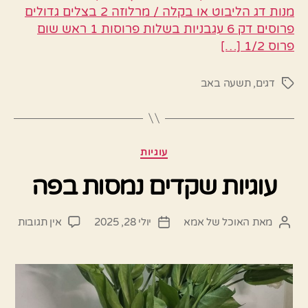
מנות דג הליבוט או בקלה / מרלוזה 2 בצלים גדולים
פרוסים דק 6 עגבניות בשלות פרוסות 1 ראש שום
פרוס 1/2 […]
דגים
,
תשעה באב
תגיות
קטגוריות
עוגיות
עוגיות שקדים נמסות בפה
על
מאת
האוכל של אמא
יולי 28, 2025
אין תגובות
המחבר
תאריך
עוגיו
הפוסט
פוסט
שקדי
נמסו
בפה