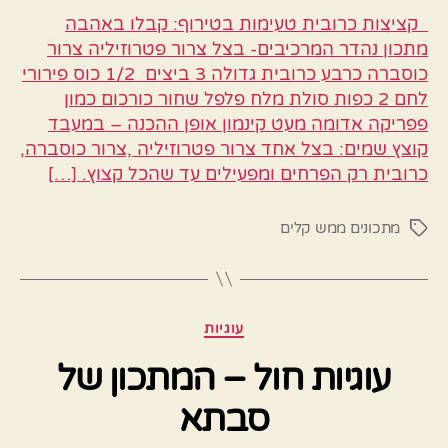
קציצות כרובית טעימות בטירוף: קבלו באהבה
מתכון נהדר המרכיבים- בצל צרור פטרוזיליה צרור
כוסברה כרבע כרובית גדולה 3 ביצים 1/2 כוס פירורי
לחם 2 כפות סולת מלח פלפל שחור כורכום כמון
פפריקה אדומה מעט קינמון אופן ההכנה – במעבד
קוצץ שמים: בצל אחד צרור פטרוזיליה ,צרור כוסברה,
כרובית רק הפרחים ומפעילים עד שהכל קצוץ. […]
מתכונים ממש קלים
תגיות
קטגוריות
עוגיות
עוגיות חול – המתכון של
סבתא