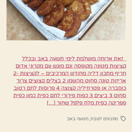
זאת ארוחה מושלמת לימי תשעה באב ובכלל
קציצות מטונה מקופסה וגם מוגש עם מקרוני אדום
חריף מתכון דליה מחודש המרכיבים – לקציצות -2
אריזות טונה סחוט מהשמן 2 בצלים קצוצים צרור
כוסברה או פטרוזיליה קצוצה 4 פרוסות לחם רטוב
סחוט 3 ביצים 3 כפות פירורי לחם כפית כמון כפית
פפריקה כפית מלח פלפל שחור […]
מתכונים לשבת
,
תשעה באב
תגיות