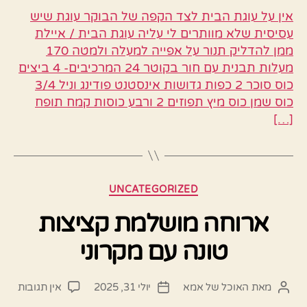
אין על עוגת הבית לצד הקפה של הבוקר עוגת שיש
עסיסית שלא מוותרים לי עליה עוגת הבית / איילת
ממן להדליק תנור על אפייה למעלה ולמטה 170
מעלות תבנית עם חור בקוטר 24 המרכיבים- 4 ביצים
כוס סוכר 2 כפות גדושות אינסטנט פודינג וניל 3/4
כוס שמן כוס מיץ תפוזים 2 ורבע כוסות קמח תופח
[…]
קטגוריות
UNCATEGORIZED
ארוחה מושלמת קציצות
טונה עם מקרוני
על
מאת
האוכל של אמא
יולי 31, 2025
אין תגובות
המחבר
תאריך
ארוח
הפוסט
פוסט