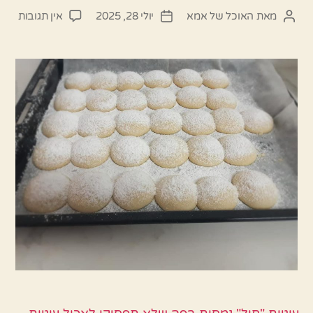
על
מאת
האוכל של אמא
יולי 28, 2025
אין תגובות
המחבר
תאריך
עוגיו
הפוסט
פוסט
חול
–
המתכ
של
סבת