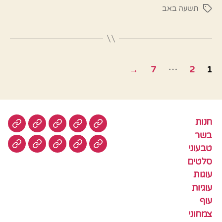
תשעה באב
תגיות
Posts
…
→
7
2
1
pagination
חנות
חנות
בשר
טבעוני
סלטים
עוגות
בשר
טבעוני
עוגיות
עוף
צמחוני
דגים
קציצ
סלטים
עוגות
עוגיות
עוף
צמחוני