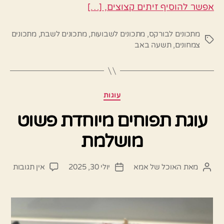
אפשר להוסיף זיתים קצוצים, […]
מתכונים לבורקס
,
מתכונים לשבועות
,
מתכונים לשבת
,
מתכונים
תגיות
צמחונים
,
תשעה באב
קטגוריות
עוגות
עוגת תפוחים מיוחדת פשוט
מושלמת
על
מאת
האוכל של אמא
יולי 30, 2025
אין תגובות
המחבר
תאריך
עוגת
הפוסט
פוסט
תפוח
מיוח
פשוט
מושל