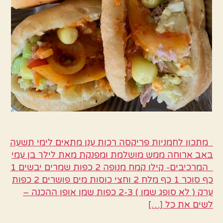
מתכון לחמניות פריקסה רכות ענן מתאים לימי תשעה
באב ארוחה ממש מושלמת ומפנקת מאת לילך בן עמי
המרכיבים- קילו קמח מנופה 2 כפות שמרים יבשים 1
כף סוכר 1 כף מלח 2 וחצי כוסות מים פושרים 2 כפות
ערק ( לא סופג שמן ) 2-3 כפות שמן אופן ההכנה –
לשים את כל […]