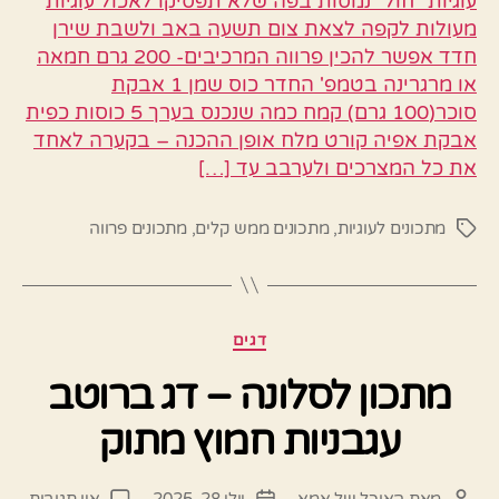
עוגיות "חול" נמסות בפה שלא תפסיקו לאכול עוגיות
מעולות לקפה לצאת צום תשעה באב ולשבת שירן
חדד אפשר להכין פרווה המרכיבים- 200 גרם חמאה
או מרגרינה בטמפ' החדר כוס שמן 1 אבקת
סוכר(100 גרם) קמח כמה שנכנס בערך 5 כוסות כפית
אבקת אפיה קורט מלח אופן ההכנה – בקערה לאחד
את כל המצרכים ולערבב עד […]
מתכונים לעוגיות
,
מתכונים ממש קלים
,
מתכונים פרווה
תגיות
קטגוריות
דגים
מתכון לסלונה – דג ברוטב
עגבניות חמוץ מתוק
על