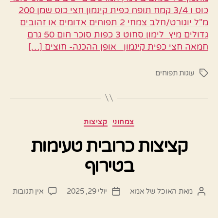
כוס ו 3/4 קמח תופח כפית קינמון חצי כוס שמן 200
מ"ל יוגורט/חלב צמחי 2 תפוחים אדומים או זהובים
גדולים מיץ לימון סחוט 3 כפות סוכר חום 50 גרם
חמאה חצי כפית קינמון אופן ההכנה- חוצים […]
עוגות תפוחים
תגיות
קטגוריות
צמחוני
קציצות
קציצות כרובית טעימות
בטירוף
על
מאת
האוכל של אמא
יולי 29, 2025
אין תגובות
המחבר
תאריך
קציצ
הפוסט
פוסט
כרוב