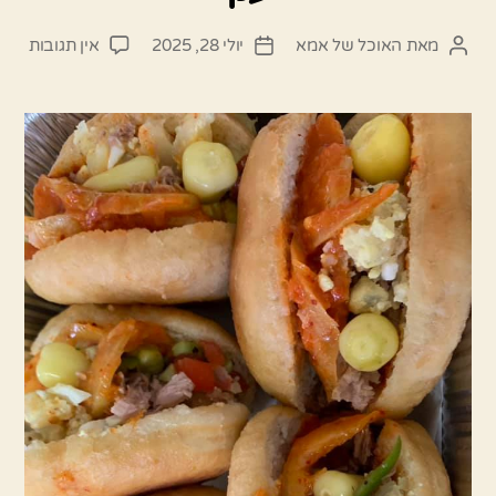
על
מאת
האוכל של אמא
יולי 28, 2025
אין תגובות
המחבר
תאריך
מתכו
הפוסט
פוסט
לחמנ
פריק
רכות
ענן