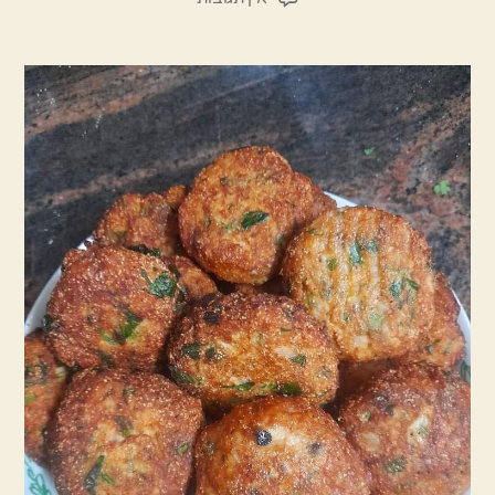
קציצות
עוף
וירק
מהבית
של
סבתא