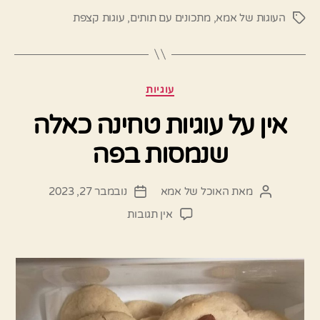
העוגות של אמא
,
מתכונים עם תותים
,
עוגות קצפת
תגיות
קטגוריות
עוגיות
אין על עוגיות טחינה כאלה
שנמסות בפה
מאת
האוכל של אמא
נובמבר 27, 2023
המחבר
תאריך
הפוסט
פוסט
על
אין תגובות
אין
על
עוגיות
טחינה
כאלה
שנמסות