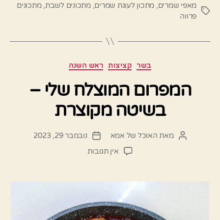
מאפי שמרים
,
מתכון לעוגת שמרים
,
מתכונים לשבת
,
מתכונים
תגיות
פרווה
קטגוריות
בשר
קציצות
ראש השנה
המפרום המוצלח שלי –
בשיטה מקוצרת
מאת
האוכל של אמא
נובמבר 29, 2023
המחבר
תאריך
הפוסט
פוסט
על
אין תגובות
המפרום
המוצלח
שלי
–
בשיטה
מקוצרת