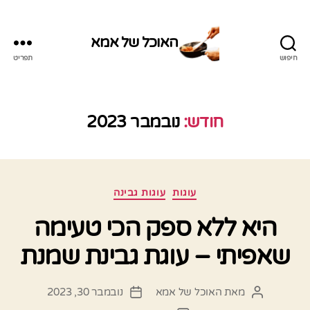
האוכל של אמא
חיפוש
תפריט
האוכל
של
אמא
חודש:
נובמבר 2023
קטגוריות
עוגות
עוגות גבינה
היא ללא ספק הכי טעימה
שאפיתי – עוגת גבינת שמנת
מאת
האוכל של אמא
נובמבר 30, 2023
המחבר
תאריך
הפוסט
פוסט