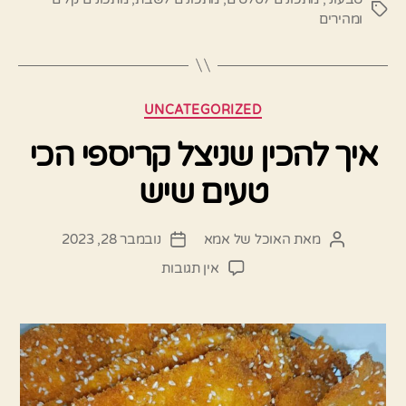
תגיות
ומהירים
קטגוריות
UNCATEGORIZED
איך להכין שניצל קריספי הכי
טעים שיש
מאת
האוכל של אמא
נובמבר 28, 2023
המחבר
תאריך
הפוסט
פוסט
על
אין תגובות
איך
להכין
שניצל
קריספי
הכי
טעים