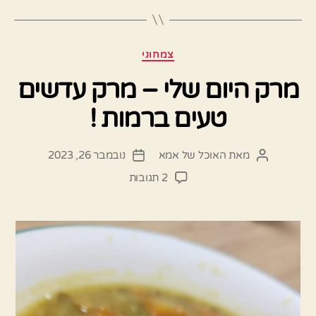
קטגוריות
צמחוני
מרק היום שלי – מרק עדשים
טעים ברמות !
מאת
האוכל של אמא
נובמבר 26, 2023
המחבר
תאריך
הפוסט
פוסט
על
2 תגובות
מרק
היום
שלי
–
מרק
עדשים
טעים
ברמות