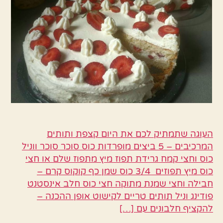
ותותים
העוגה שתמתיק לכם את היום קצפת ותותים
המרכיבים – 5 ביצים מופרדות כוס סוכר סוכר ווניל
כוס וחצי קמח גרידת תפוז מיץ מתפוז שלם או חצי
כוס מיץ תפוזים 3/4 כוס שמן כף קוקוס קרם –
חבילה וחצי שמנת מתוקה חצי כוס חלב אינסטנט
פודינג וניל תותים טריים לקישוט אופן ההכנה –
להקציף חלבונים עם […]