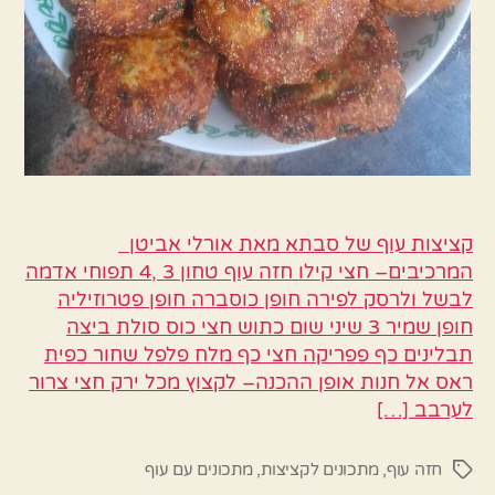
קציצות עוף של סבתא מאת אורלי אביטן
המרכיבים– חצי קילו חזה עוף טחון 3 ,4 תפוחי אדמה
לבשל ולרסק לפירה חופן כוסברה חופן פטרוזיליה
חופן שמיר 3 שיני שום כתוש חצי כוס סולת ביצה
תבלינים כף פפריקה חצי כף מלח פלפל שחור כפית
ראס אל חנות אופן ההכנה– לקצוץ מכל ירק חצי צרור
לערבב […]
חזה עוף
,
מתכונים לקציצות
,
מתכונים עם עוף
תגיות