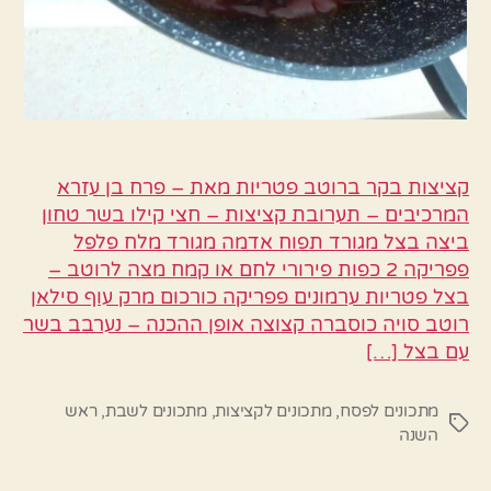
קציצות בקר ברוטב פטריות מאת – פרח בן עזרא
המרכיבים – תערובת קציצות – חצי קילו בשר טחון
ביצה בצל מגורד תפוח אדמה מגורד מלח פלפל
פפריקה 2 כפות פירורי לחם או קמח מצה לרוטב –
בצל פטריות ערמונים פפריקה כורכום מרק עוף סילאן
רוטב סויה כוסברה קצוצה אופן ההכנה – נערבב בשר
עם בצל […]
מתכונים לפסח
,
מתכונים לקציצות
,
מתכונים לשבת
,
ראש
תגיות
השנה