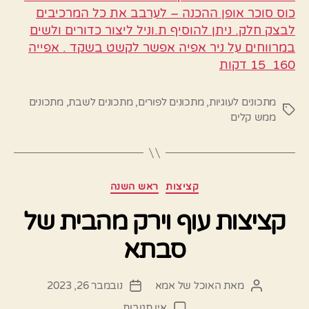
כוס סוכר אופן ההכנה – לערבב את כל המרכיבים
לבצק חלק. ניתן להוסיף ת.וניל ליצור כדורים ולשים
במרווחים על ניר אפיה אפשר לקשט בשקד . אפייה
160 15 דקות
מתכונים לעוגיות
,
מתכונים לפורים
,
מתכונים לשבת
,
מתכונים
תגיות
ממש קלים
קטגוריות
קציצות
ראש השנה
קציצות עוף וירק מהבית של
סבתא
מאת
האוכל של אמא
נובמבר 26, 2023
המחבר
תאריך
הפוסט
פוסט
על
אין תגובות