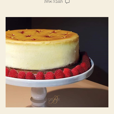
על
תגובה אחת
היא
ללא
ספק
הכי
טעימה
שאפיתי
–
עוגת
גבינת
שמנת