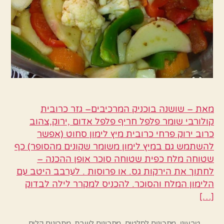
מאת – שושנה בוכניק המרכיבים– גזר כרובית
קולורבי שומר פלפל חריף פלפל אדום ,ירוק,צהוב
כרוב ירוק פרחי כרובית מיץ לימון סחוט (אפשר
להשתמש גם במיץ לימון משומר שקונים מהסופר) כף
שטוחה מלח כפית שטוחה סוכר אופן ההכנה –
לחתוך את הירקות גס. או פרוסות . לערבב היטב עם
הלימון המלח והסוכר. להכניס למקרר לילה לבדוק
[…]
טבעוני
,
מתכונים לסלטים
,
מתכונים לשבת
,
מתכונים קלים