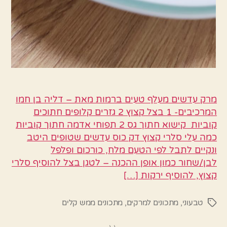
מרק עדשים מעלף טעים ברמות מאת – דליה בן חמו
המרכיבים- 1 בצל קצוץ 2 גזרים קלופים חתוכים
קוביות קישוא חתוך גס 2 תפוחי אדמה חתוך קוביות
כמה עלי סלרי קצוץ דק כוס עדשים שטופים היטב
ונקיים לתבל לפי הטעם מלח, כורכום ופלפל
לבן/שחור כמון אופן ההכנה – לטגן בצל להוסיף סלרי
קצוץ, להוסיף ירקות […]
טבעוני
,
מתכונים למרקים
,
מתכונים ממש קלים
תגיות