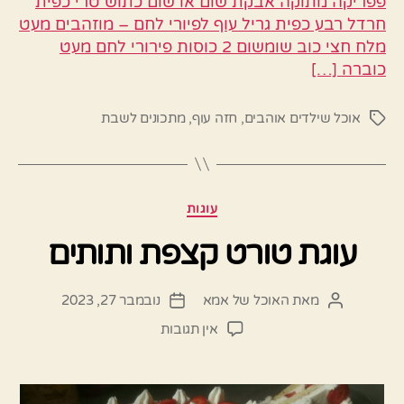
פפריקה מתוקה אבקת שום או שום כתוש טרי כפית
חרדל רבע כפית גריל עוף לפיורי לחם – מוזהבים מעט
מלח חצי כוב שומשום 2 כוסות פירורי לחם מעט
כוברה […]
אוכל שילדים אוהבים
,
חזה עוף
,
מתכונים לשבת
תגיות
קטגוריות
עוגות
עוגת טורט קצפת ותותים
מאת
האוכל של אמא
נובמבר 27, 2023
המחבר
תאריך
הפוסט
פוסט
על
אין תגובות
עוגת
טורט
קצפת