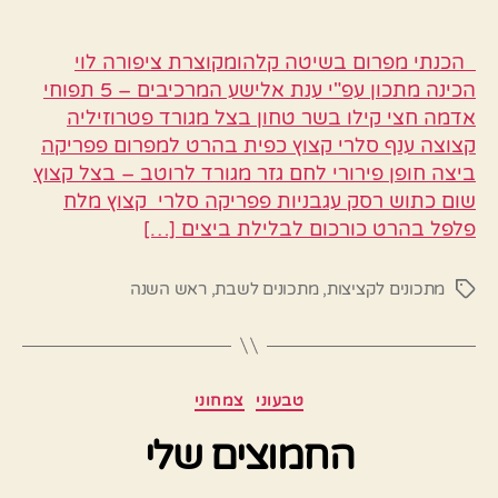
הכנתי מפרום בשיטה קלהומקוצרת ציפורה לוי
הכינה מתכון עפ"י ענת אלישע המרכיבים – 5 תפוחי
אדמה חצי קילו בשר טחון בצל מגורד פטרוזיליה
קצוצה ענף סלרי קצוץ כפית בהרט למפרום פפריקה
ביצה חופן פירורי לחם גזר מגורד לרוטב – בצל קצוץ
שום כתוש רסק עגבניות פפריקה סלרי קצוץ מלח
פלפל בהרט כורכום לבלילת ביצים […]
מתכונים לקציצות
,
מתכונים לשבת
,
ראש השנה
תגיות
קטגוריות
טבעוני
צמחוני
החמוצים שלי