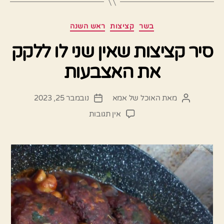
קטגוריות
בשר
קציצות
ראש השנה
סיר קציצות שאין שני לו ללקק
את האצבעות
מאת
האוכל של אמא
נובמבר 25, 2023
המחבר
תאריך
הפוסט
פוסט
על
אין תגובות
סיר
קציצות
שאין
שני
לו
ללקק
את
האצבעות