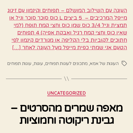
העוגה עם השילוב המושלם – תפוחים וקינמון עם זיגוג
מייפל המרכיבים – 5 ביצים L כוס סוכר סוכר וניל או
תמצית וניל 3/4 כוס שמן כוס וחצי קמח תופח (למי
שאין כוס וחצי קמח רגיל ואבקת אפיה) 4 תפוחים
חתוכים לקוביות בלי הקליפה או מגורדים קינמון לפי
הטעם אני שמתי כפית מייפל מעל העוגה לאחר […]
העוגות של אמא
,
מתכונים לעוגות תפוחים
,
עוגות
,
עוגות תפוחים
תגיות
קטגוריות
UNCATEGORIZED
מאפה שמרים מהסרטים –
גבינת ריקוטה וחמוציות