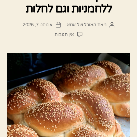
ללחמניות וגם לחלות
מאת
האוכל של אמא
אוגוסט 7, 2026
המחבר
תאריך
הפוסט
פוסט
על
אין תגובות
מתכון
מושלם
רב
תכליתי
ללחמניות
וגם
לחלות