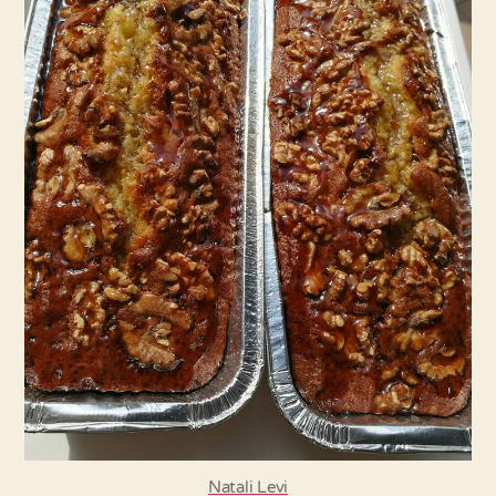
טעימה
בטירוף!
Natali Levi