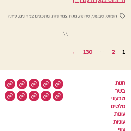
החומוס בקערה עם […]
חומוס
,
טבעוני
,
טחינה
,
מנות צמחוניות
,
מתכונים צמחונים
,
פיתה
תגיות
Posts
…
→
130
2
1
pagination
חנות
חנות
בשר
טבעוני
סלטים
עוגות
בשר
טבעוני
עוגיות
עוף
צמחוני
דגים
קציצ
סלטים
עוגות
עוגיות
עוף