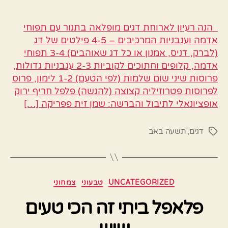
הנה רעיון לארוחת דגים מופלאה בתנור עם תפוחי
אדמה ועגבניות המרכיבים – 4-5 פילטים של דג
(לברק, דניס, אמנון או כל דג שאוהבים) 3-4 תפוחי
אדמה, קלופים וחתוכים לקוביות 2-3 עגבניות גדולות,
פרוסות שיני שום שלמות (לפי הטעם) 1-2 לימון, פרוס
לפרוסות פטרוזיליה קצוצה (להגשה) פלפל חריף ירוק
אופציונאלי לתיבול והברשה: שמן זית פפריקה […]
דגים
,
תשעה באב
תגיות
קטגוריות
UNCATEGORIZED
טבעוני
צמחוני
פלאפל ביתי זה הכי טעים