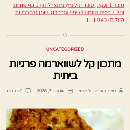
סוכר 1 שקיק סוכר וניל מיץ מחצי לימון 1 כף פודינג
וניל 1 כפית קינמון לציפוי והרכבה: שמן (להברשת
העלים) מעט […]
קטגוריות
UNCATEGORIZED
מתכון קל לשווארמה פרגיות
ביתית
על
מאת
האוכל של אמא
אוגוסט 3, 2026
2 תגובות
המחבר
תאריך
מתכו
הפוסט
פוסט
קל
לשו
פרגי
ביתי