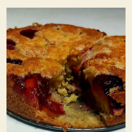
שזיפים
משגעת
וטעימה