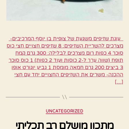
עוגת שזיפים משגעת של צופית בן יוסף המרכיבים-
מצרכים להשריית השזיפים: 8 שזיפים חצויים חצי כוס
סוכר 4 כפות רום מצרכים לבלילה: 300 גרם קמח
תופח (שווה ערך ל-2 כוסות ועוד 2 כפות) 1 כוס סוכר
3 ביצים 200 גרם חמאה מומסת 1 גביע יוגורט אופן
ההכנה- משרים את השזיפים החצויים יחד עם חצי
[…]
קטגוריות
UNCATEGORIZED
מתכון מושלם רב תכליתי