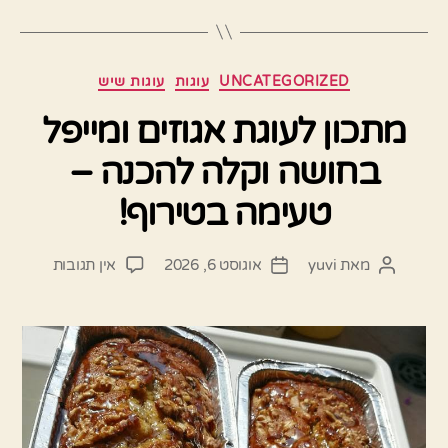
קטגוריות
UNCATEGORIZED
עוגות
עוגות שיש
מתכון לעוגת אגוזים ומייפל
בחושה וקלה להכנה –
טעימה בטירוף!
על
מאת
yuvi
אוגוסט 6, 2026
אין תגובות
המחבר
תאריך
מתכון
הפוסט
פוסט
לעוגת
אגוזים
ומייפל
בחושה
וקלה
להכנה
–