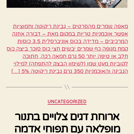
מאפה שמרים מהסרטים – גבינת ריקוטה וחמוציות
אפשר אוכמניות טריות במקום מאת – דבורה אוזנה
המרכיבים – מדידה בכוס אוניברסלית 3.5 כוסות
קמח מנופה כף שמרים יבשים חצי כוס סוכר ביצה כוס
חלב או טיפה יותר 50 גרם חמאה רכה, חתוכה
לקוביות מעט שמן (לשימון הבצק להתפחה) למילוי
הגבינה והאוכמניות 350 גרם גבינת ריקוטה 5% […]
קטגוריות
UNCATEGORIZED
ארוחת דגים צלויים בתנור
מופלאה עם תפוחי אדמה