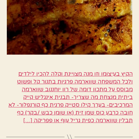
הקיץ בעיצומו וזו מנה מצויינת וקלה להכין לילדים
ולכל המשפחה שווארמה פרגיות בתנור קל ופשוט
מבוסס על מתכון דומה של רון יוחננוב שווארמה
ביתית מנצחת מה שצריך- תבנית אינגליש קייק
המרכיבים- בערך קילו סטייק פרגית כף קורנפלור- לא
חובה כרבע כוס שמן זית (או שומן כבש /בקר) כף
תבלין שווארמה כפית גריל עוף או פפריקה […]