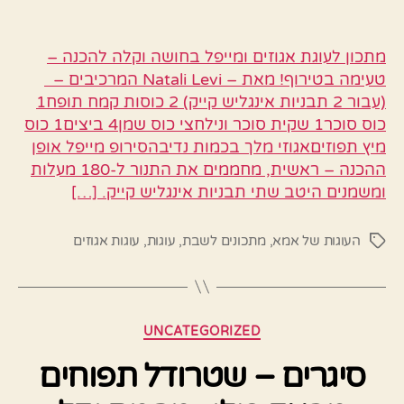
מתכון לעוגת אגוזים ומייפל בחושה וקלה להכנה –
טעימה בטירוף! מאת – Natali Levi המרכיבים –
(עבור 2 תבניות אינגליש קייק) 2 כוסות קמח תופח1
כוס סוכר1 שקית סוכר ונילחצי כוס שמן4 ביצים1 כוס
מיץ תפוזיםאגוזי מלך בכמות נדיבהסירופ מייפל אופן
ההכנה – ראשית, מחממים את התנור ל-180 מעלות
ומשמנים היטב שתי תבניות אינגליש קייק. […]
העוגות של אמא
,
מתכונים לשבת
,
עוגות
,
עוגות אגוזים
תגיות
קטגוריות
UNCATEGORIZED
סיגרים – שטרודל תפוחים