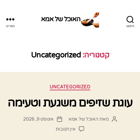
האוכל של אמא
חיפוש
תפריט
האוכל
של
אמא
קטגוריה:
Uncategorized
קטגוריות
UNCATEGORIZED
עוגת שזיפים משגעת וטעימה
מאת
האוכל של אמא
אוגוסט 9, 2026
המחבר
תאריך
הפוסט
פוסט
על
אין תגובות
עוגת