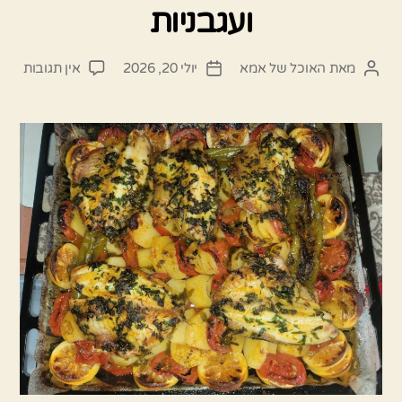
ועגבניות
על
מאת
האוכל של אמא
יולי 20, 2026
אין תגובות
המחבר
תאריך
ארוח
הפוסט
פוסט
דגים
צלויי
בתנו
מופל
עם
תפוח
אדמ
ועגבנ