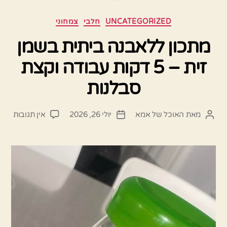
קטגוריות
UNCATEGORIZED
חלבי
צמחוני
מתכון ללאבנה ביתית בשמן
זית – 5 דקות עבודה וקצת
סבלנות
על
מאת
האוכל של אמא
יולי 26, 2026
אין תגובות
המחבר
תאריך
מתכו
הפוסט
פוסט
ללאב
ביתי
בשמן
זית
–
5
דקות
עבוד
וקצת