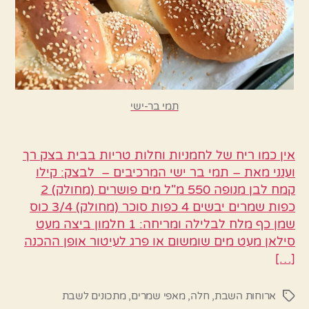
תמי בר-ישי
אין כמו ריח של לחמניות וחלות טריות בבית בצק רך
וענני מאת – תמי בר ישי המרכיבים – לבצק: קילו
קמח לבן מנופה 550 מ"ל מים פושרים (מחולק) 2
כפות שמרים יבשים 4 כפות סוכר (מחולק) 3/4 כוס
שמן כף מלח לבלילה ומריחה: 1 חלמון ביצה מעט
סילאן מעט מים שומשום או פרג לעיטור אופן ההכנה
[…]
ארוחות השבת
,
חלה
,
מאפי שמרים
,
מתכונים לשבת
תגיות