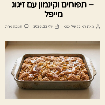
– תפוחים וקינמון עם זיגוג
מייפל
על
מאת
האוכל של אמא
יולי 22, 2026
תגובה אחת
המחבר
תאריך
העוג
הפוסט
פוסט
עם
השי
המו
–
תפוח
וקינמ
עם
זיגוג
מייפ