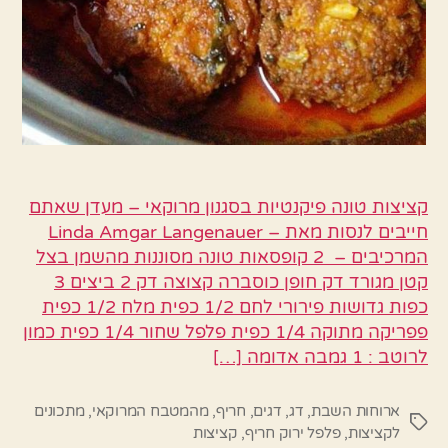
קציצות טונה פיקנטיות בסגנון מרוקאי – מעדן שאתם
חייבים לנסות מאת – Linda Amgar Langenauer
המרכיבים – 2 קופסאות טונה מסוננות מהשמן בצל
קטן מגורד דק חופן כוסברה קצוצה דק 2 ביצים 3
כפות גדושות פירורי לחם 1/2 כפית מלח 1/2 כפית
פפריקה מתוקה 1/4 כפית פלפל שחור 1/4 כפית כמון
לרוטב : 1 גמבה אדומה […]
ארוחות השבת
,
דג
,
דגים
,
חריף
,
מהמטבח המרוקאי
,
מתכונים
תגיות
לקציצות
,
פלפל ירוק חריף
,
קציצות