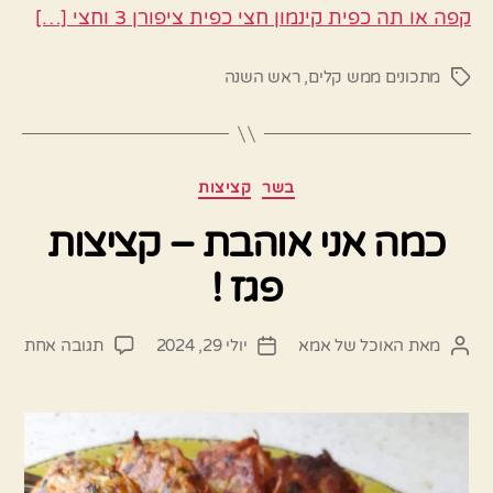
קפה או תה כפית קינמון חצי כפית ציפורן 3 וחצי […]
מתכונים ממש קלים
,
ראש השנה
תגיות
קטגוריות
בשר
קציצות
כמה אני אוהבת – קציצות
פגז !
על
מאת
האוכל של אמא
יולי 29, 2024
תגובה אחת
המחבר
תאריך
כמה
הפוסט
פוסט
אני
אוה
–
קציצ
פגז