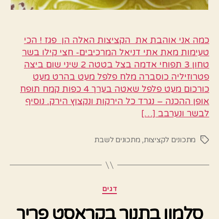
כמה אני אוהבת את הקציצות האלה הן פגז ! הכי
טעימות מאת אתי דניאל המרכיבים- חצי קילו בשר
טחון 3 תפוחי אדמה בצל בטטה 2 שיני שום ביצה
פטרוזיליה כוסברה מלח פלפל מעט בהרט מעט
כורכום מעט פלפל שאטה בערך 4 כפות קמח תופח
אופן ההכנה – נגרד כל הירקות ונקצוץ הירק. נוסיף
לבשר ונערבב […]
מתכונים לקציצות
,
מתכונים לשבת
תגיות
קטגוריות
דגים
סלמון בתנור בקראסט פריך