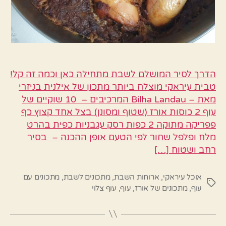
הדרך לסיר המושלם לשבת מתחילה כאן וכמה זה קל!
טבית עיראקי מוצלח ביותר מתכון של אילנית בניזרי
מאת – Bilha Landau המרכיבים – 10 שוקיים של
עוף 2 כוסות אורז (שטוף ומסונן) בצל אחד קצוץ כף
פפריקה מתוקה 2 כפות רסק עגבניות כפית בהרט
מלח ופלפל שחור לפי הטעם אופן ההכנה – בסיר
רחב ושטוח […]
אוכל עיראקי
,
ארוחות השבת
,
מתכונים לשבת
,
מתכונים עם
תגיות
עוף
,
מתכונים של אורז
,
עוף
,
עוף צלוי