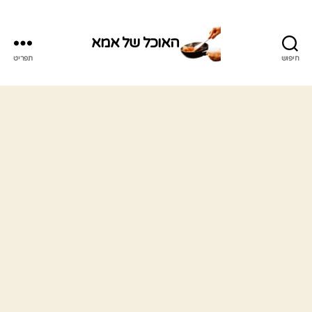
האוכל של אמא
חיפוש
תפריט
האוכל
של
אמא