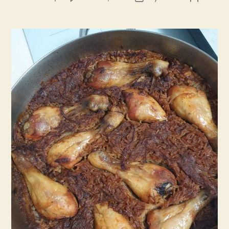
הדרך
הפוסט
פוסט
לסיר
המושלם
לשבת
מתחילה
כאן
וכמה
זה
קל!