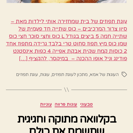
עוגת תפוזים של בית שמחזירה אותי לילדות מאת –
סיון צרור המרכיבים – כוס שתייה חד פעמית של
שתייה חמה 5 ביצים בגודל L כוס וחצי סוכר חצי כוס
שמן כוס מיץ תפוז סחוט טרי בלבד גרידה מתפוז אחד
2 כוסות קמח שקית אבקת אפייה 4 כפות אינסטנט
פודינג וניל אופן ההכנה – במיקסר, להקציף […]
העוגות של אמא
,
מתכון לעוגת תפוזים
,
עוגות
,
עוגת תפוזים
תגיות
קטגוריות
טבעוני
עוגות פרווה
עוגיות
בקלוואה מתוקה וחגיגית
שתשמח את כולם