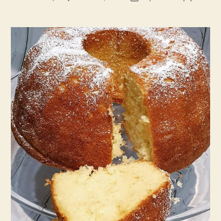
עוגת
הפוסט
פוסט
תפוזים
של
בית
שמחזירה
אותי
לילדות