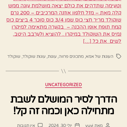
וטעימה שתדהים את כולם יצאה מושלמת עוגה ממש
קלה מאת – מזל חלפון אוזנה המרכיבים – 200 גרם
שוקולד מריר חצי כוס שמן 3/4 כוס סוכר 4 ביצים כוס
קמח תופח אופן ההכנה – בקערה מתאימה למיקרו
נמיס את השוקולד במיקרו . להוציא ולערבב היטב,
לשים את כל […]
העוגות של אמא
,
מתכונים פרווה
,
עוגות
,
עוגות שוקולד
,
שוקולד
תגיות
קטגוריות
UNCATEGORIZED
הדרך לסיר המושלם לשבת
מתחילה כאן וכמה זה קל!
על
מאת
yuvi
יולי 30, 2024
אין תגובות
המחבר
תאריך