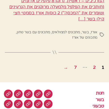
המרכיבים – ראשית, נרוקן 8 פלפלים אדומים
(חותכים את הפלפל מלמעלה מרוקנים את הגרעינים
ושומרים את "המכסה") 2 כוסות אורז בסמטי חצי
קילו בשר […]
אורז
,
בשר
,
מתכונים לממולאים
,
מתכונים עם בשר טחון
,
תגיות
מתכונים של אורז
Posts
…
→
7
2
1
pagination
חנות
חנות
בשר
טבעוני
סלטים
עוגות
בשר
טבעוני
עוגיות
עוף
צמחוני
דגים
קציצ