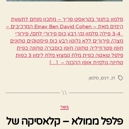
סלמון בתנור בקראסט פריך – מתכון מנחם לתשעת
הימים מאת – Einav Ben David Cohen המרכיבים –
3-4 פילה סלמון נקי רבע כוס פירורי לחם/ פירורי
מצה/ פירורים ללא גלוטן רבע כוס פיסטוקים טחונים
חופן פטרוזיליה טחונה חופן כוסברה טחונה כפית
פלפל שאטה כפית מלח קמצוץ מלח לימון 3 כפות
טחינה גולמית אופן ההכנה – […]
דג
,
דגים
,
סלמון
תגיות
קטגוריות
בשר
פלפל ממולא – קלאסיקה של