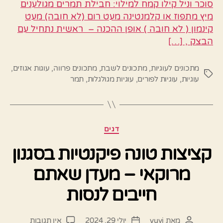
סוכר וניל קילו קמח למילוי: חבילת תמרים מגולענים
מיץ מתפוז או קלמנטינה מעט רום (לא חובה) מעט
קינמון ( לא חובה ) אופן ההכנה – ראשית נתחיל עם
הבצק , […]
מתכונים לעוגיות
,
מתכונים לשבת
,
מתכונים פרווה
,
עוגות אגוזים
,
תגיות
עוגיות
,
עוגיות לפורים
,
עוגיות מגולגלות
,
תמר
קטגוריות
דגים
קציצות טונה פיקנטיות בסגנון
מרוקאי – מעדן שאתם
חייבים לנסות
על
מאת
yuvi
יולי 29, 2024
אין תגובות
המחבר
תאריך