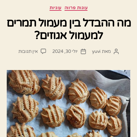
קטגוריות
עוגות פרווה
עוגיות
מה ההבדל בין מעמול תמרים
למעמול אגוזים?
על
מאת
yuvi
יולי 30, 2024
אין תגובות
המחבר
תאריך
מה
הפוסט
פוסט
ההבדל
בין
מעמול
תמרים
למעמול
אגוזים?