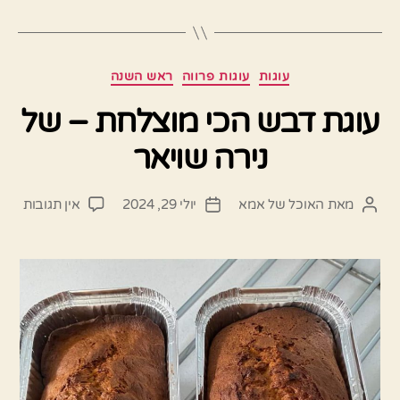
קטגוריות
עוגות
עוגות פרווה
ראש השנה
עוגת דבש הכי מוצלחת – של
נירה שויאר
על
מאת
האוכל של אמא
יולי 29, 2024
אין תגובות
המחבר
תאריך
עוגת
הפוסט
פוסט
דבש
הכי
מוצל
–
של
נירה
שויא