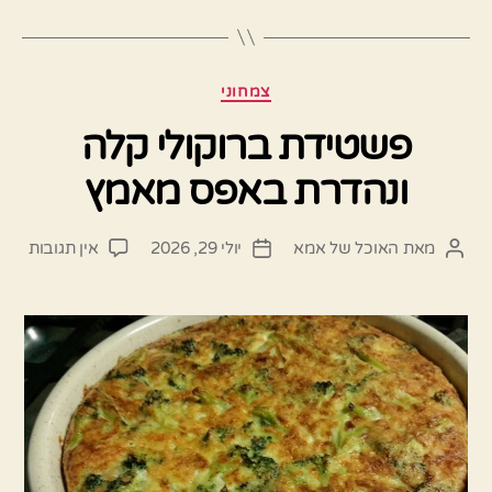
קטגוריות
צמחוני
פשטידת ברוקולי קלה
ונהדרת באפס מאמץ
על
מאת
האוכל של אמא
יולי 29, 2026
אין תגובות
המחבר
תאריך
פשטי
הפוסט
פוסט
ברוקו
קלה
ונהד
באפ
מאמ