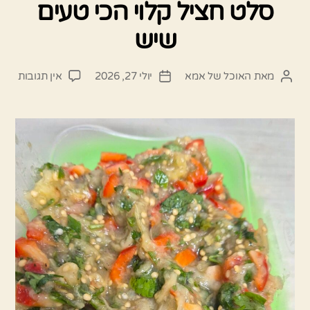
סלט חציל קלוי הכי טעים
שיש
על
מאת
האוכל של אמא
יולי 27, 2026
אין תגובות
המחבר
תאריך
סלט
הפוסט
פוסט
חציל
קלוי
הכי
טעים
שיש