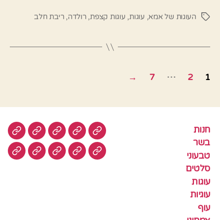
העוגות של אמא
,
עוגות
,
עוגות קצפת
,
רולדה
,
ריבת חלב
תגיות
Posts
…
→
7
2
1
pagination
חנות
חנות
בשר
טבעוני
סלטים
עוגות
בשר
טבעוני
עוגיות
עוף
צמחוני
דגים
קציצ
סלטים
עוגות
עוגיות
עוף