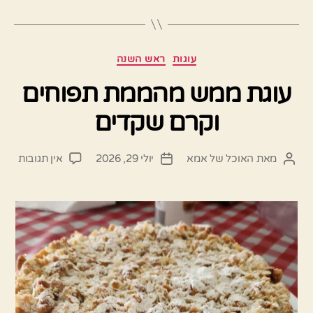
קטגוריות
עוגות
ראש השנה
עוגת ממש מהממת תפוחים
וקרם שקדים
על
מאת
האוכל של אמא
יולי 29, 2026
אין תגובות
המחבר
תאריך
עוגת
הפוסט
פוסט
ממש
מהמ
תפוח
וקרם
שקדי