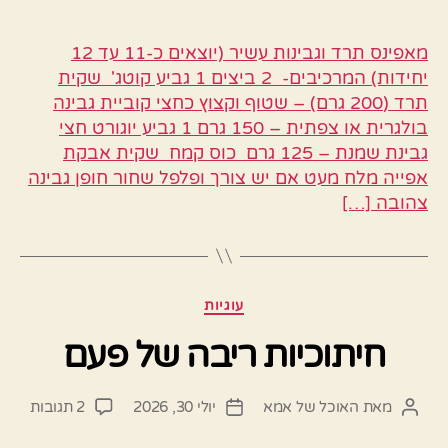
מאפינס תרד וגבינות עשיר (יוצאים כ-11 עד 12
יחידות) המרכיבים- 2 ביצים 1 גביע קוטג' שקית
תרד (200 גרם) – שטוף וקצוץ כחצי קוביית גבינה
בולגרית או צפתית – 150 גרם 1 גביע יוגורט חצי
גבינת שמנת – 125 גרם כוס קמח שקית אבקת
אפייה מלח מעט אם יש צורך ופלפל שחור חופן גבינה
צהובה […]
קטגוריות
עוגיות
חיתוכיות ריבה של פעם
על
מאת
האוכל של אמא
יולי 30, 2026
2 תגובות
המחבר
תאריך
חיתוכ
הפוסט
פוסט