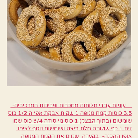
עוגיות עבדי מלוחות ממכרות ופריכות המרכיבים-
3.5 כוסות קמח מנופה 1 שקית אבקת אפייה 1/2 כוס
שומשום (בתוך הבצק) 1 כוס מי סודה 3/4 כוס שמן
זית 1 כף שטוחה מלח ביצה ושומשום נוסף לציפוי
אופן ההכנה- בקערה, שמים את הקמח המנופה,