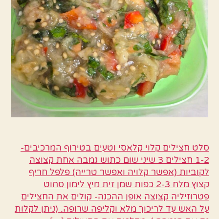
סלט חצילים קלוי קלאסי וטעים בטירוף המרכיבים-
1-2 חצילים 3 שיני שום כתוש גמבה אחת קצוצה
לקוביות (אפשר קלויה ואפשר טרייה) פלפל חריף
קצוץ מלח 2-3 כפות שמן זית מיץ לימון סחוט
פטרוזיליה קצוצה אופן ההכנה- קולים את החצילים
על האש עד לריכוך מלא וקליפה שרופה. (ניתן לקלות