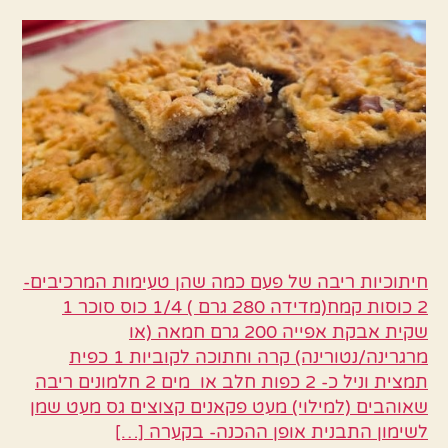
ריבה
של
פעם
חיתוכיות ריבה של פעם כמה שהן טעימות המרכיבים-
2 כוסות קמח(מדידה 280 גרם ) 1/4 כוס סוכר 1
שקית אבקת אפייה 200 גרם חמאה (או
מרגרינה/נטורינה) קרה וחתוכה לקוביות 1 כפית
תמצית וניל כ- 2 כפות חלב או מים 2 חלמונים ריבה
שאוהבים (למילוי) מעט פקאנים קצוצים גס מעט שמן
לשימון התבנית אופן ההכנה- בקערה […]