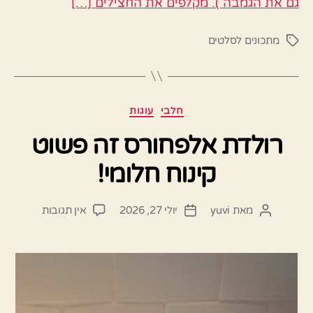
גם את הגמבה ). מקלפים את החצילים […]
מתכונים לסלטים
תגיות
קטגוריות
חלבי
עוגות
רולדת אלפחורס זה פשוט
קינוח חלומי!
על
מאת
yuvi
יולי 27, 2026
אין תגובות
המחבר
תאריך
רולדת
הפוסט
פוסט
אלפחורס
זה
פשוט
קינוח
חלומי!