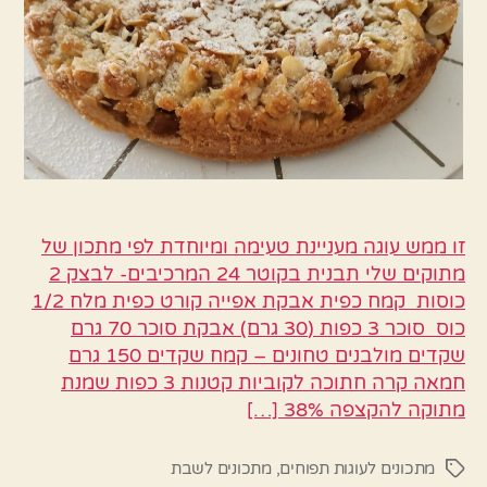
זו ממש עוגה מעניינת טעימה ומיוחדת לפי מתכון של
מתוקים שלי תבנית בקוטר 24 המרכיבים- לבצק 2
כוסות קמח כפית אבקת אפייה קורט כפית מלח 1/2
כוס סוכר 3 כפות (30 גרם) אבקת סוכר 70 גרם
שקדים מולבנים טחונים – קמח שקדים 150 גרם
חמאה קרה חתוכה לקוביות קטנות 3 כפות שמנת
מתוקה להקצפה 38% […]
מתכונים לעוגות תפוחים
,
מתכונים לשבת
תגיות