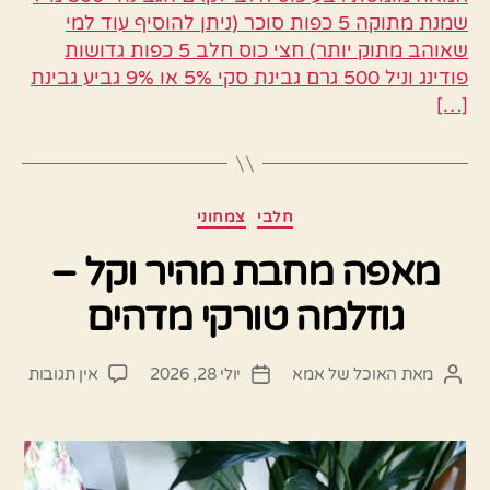
שמנת מתוקה 5 כפות סוכר (ניתן להוסיף עוד למי
שאוהב מתוק יותר) חצי כוס חלב 5 כפות גדושות
פודינג וניל 500 גרם גבינת סקי 5% או 9% גביע גבינת
[…]
קטגוריות
חלבי
צמחוני
מאפה מחבת מהיר וקל –
גוזלמה טורקי מדהים
על
מאת
האוכל של אמא
יולי 28, 2026
אין תגובות
המחבר
תאריך
מאפ
הפוסט
פוסט
מחב
מהיר
וקל