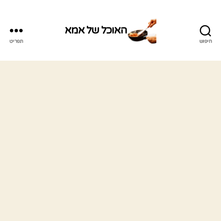
האוכל של אמא
חיפוש
תפריט
האוכל
של
אמא