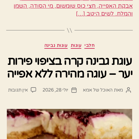
אבקת האפייה, חצי כוס שומשום, מי הסודה, השמן
והמלח. לשים היטב […]
קטגוריות
חלבי
עוגות
עוגות גבינה
עוגת גבינה קרה בציפוי פירות
יער – עוגה מהירה ללא אפייה
על
מאת
האוכל של אמא
יולי 28, 2026
אין תגובות
המחבר
תאריך
עוגת
הפוסט
פוסט
גבינ
קרה
בציפו
פירו
יער
–