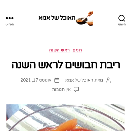
האוכל של אמא
חיפוש
תפריט
האוכל
של
אמא
קטגוריות
חגים
ראש השנה
ריבת חבושים לראש השנה
מאת
האוכל של אמא
אוגוסט 17, 2021
המחבר
תאריך
הפוסט
פוסט
על
אין תגובות
ריבת
חבושים
לראש
השנה