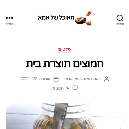
האוכל של אמא
חיפוש
תפריט
האוכל
של
אמא
קטגוריות
סלטים
חמוצים תוצרת בית
מאת
האוכל של אמא
אוגוסט 22, 2021
המחבר
תאריך
הפוסט
פוסט
על
אין תגובות
חמוצים
תוצרת
בית