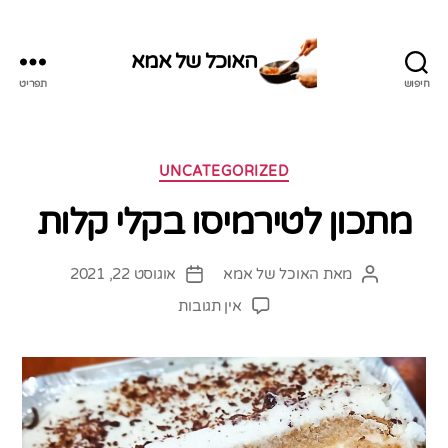
האוכל של אמא
חיפוש
תפריט
האוכל
של
אמא
קטגוריות
UNCATEGORIZED
מתכון לטירמיסו בקלי קלות
מאת
האוכל של אמא
אוגוסט 22, 2021
המחבר
תאריך
הפוסט
פוסט
על
אין תגובות
מתכון
לטירמיסו
בקלי
קלות