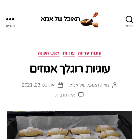
האוכל של אמא
חיפוש
תפריט
האוכל
של
אמא
קטגוריות
עוגות פרווה
עוגיות
ראש השנה
עוגיות רוגלך אגוזים
מאת
האוכל של אמא
אוגוסט 23, 2021
המחבר
תאריך
הפוסט
פוסט
על
אין תגובות
עוגיות
רוגלך
אגוזים