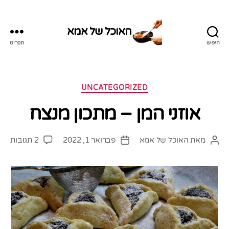
האוכל של אמא
חיפוש
תפריט
האוכל
של
אמא
קטגוריות
UNCATEGORIZED
אוזני המן – מתכון מנצח
על
מאת
האוכל של אמא
פברואר 1, 2022
2 תגובות
המחבר
תאריך
אוזנ
הפוסט
פוסט
המן
–
מתכ
מנצ