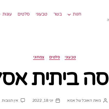
חנות
בשר
טבעוני
סלטים
עוגות
ה
קטגוריות
טבעוני
סלטים
צמחוני
סה ביתית אסל
ע
מאת
האוכל של אמא
יוני 18, 2022
אין תגובות
המחבר
תאריך
א
הפוסט
פוסט