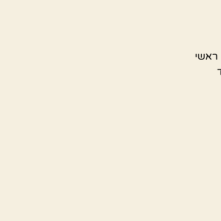
מסננים , מוציאים גרעינים וטוחנים במטחנת בשר מוסיפים 2 ראשי