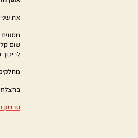
אופן הה
את שני ס
שום קלו
לריכוך ה
מחלקים 
בהצלחה
סרטון ה