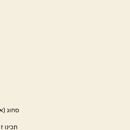
סחוג (א
תכינו ז