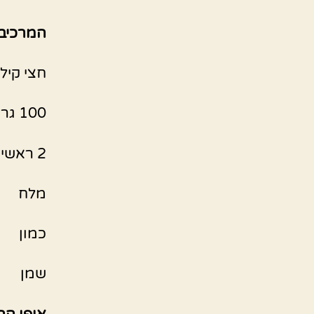
המרכיבי
חצי קיל
100 גר פלפל חריף יבש
2 ראשי שום
מלח
כמון
שמן