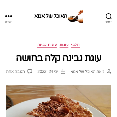
האוכל של אמא
חיפוש
תפריט
האוכל
של
אמא
קטגוריות
חלבי
עוגות
עוגות גבינה
עוגת גבינה קלה בחושה
על
מאת
האוכל של אמא
יוני 24, 2022
תגובה אחת
המחבר
תאריך
עוגת
הפוסט
פוסט
גבינ
קלה
בחו