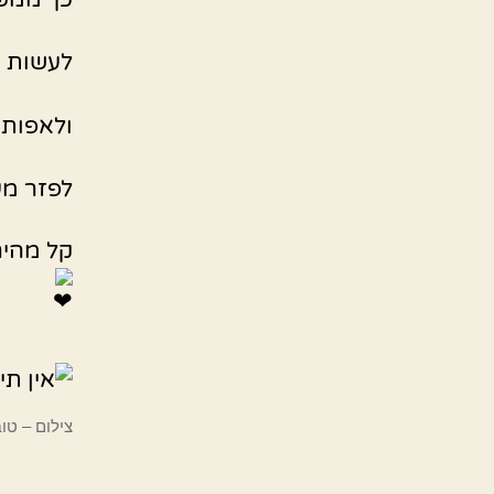
לעשות ח
ולאפות בחום של 
לפזר מע
קל מהיר
צילום – טו