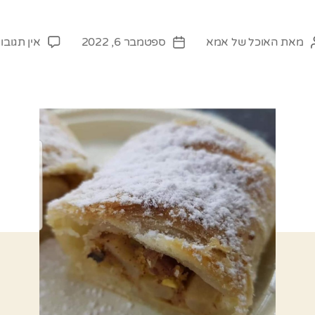
מאת
האוכל של אמא
ספטמבר 6, 2022
אין תגובו
מחבר
תאריך
פוסט
פוסט