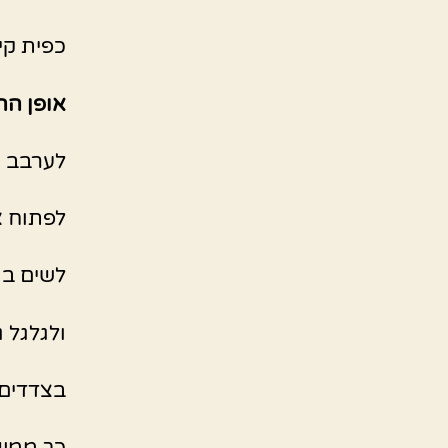
כפית קינ
אופן הה
לערבב א
לפתוח א
לשים בת
ולגלגל ג
בצדדים 
כך ממשיכם כ