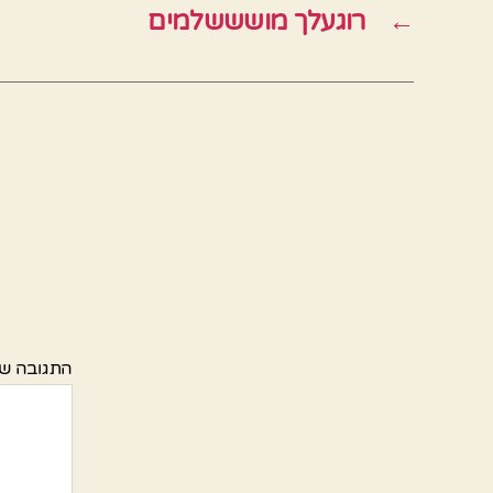
←
רוגעלך מושששלמים
התגובה ש