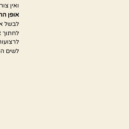
ואין צו
אופן הה
לבשל את
לחתוך א
לרצועות
לשים הכ