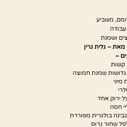
מם, משביע
ים ושמנת
מאת – גלית גרין
ם –
לרי
 ירוק אחד
י חסה
בינה בולגרית מפוררת
ל שחור גרוס