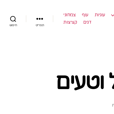
עוגיות
עוף
צמחוני
דגים
קציצות
תפריט
חיפוש
 וטעים
על
ת
סלט