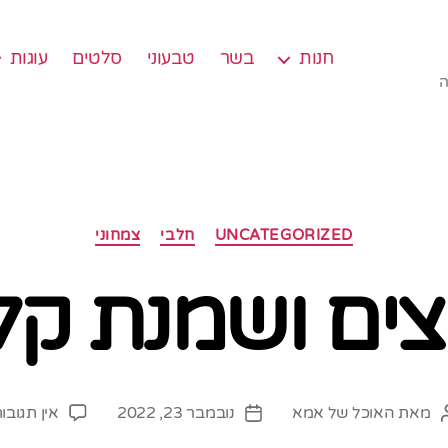
חנות
בשר
טבעוני
סלטים
עוגות
ה
קטגוריות
UNCATEGORIZED
חלבי
צמחוני
ים ושמנת קל
מאת
האוכל של אמא
נובמבר 23, 2022
אין תגובו
מחבר
תאריך
פוסט
פוסט