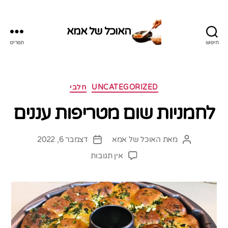
האוכל של אמא
חיפוש
תפריט
האוכל
של
אמא
קטגוריות
UNCATEGORIZED
חלבי
לחמניות שום מטריפות עננים
מאת
האוכל של אמא
דצמבר 6, 2022
המחבר
תאריך
הפוסט
פוסט
על
אין תגובות
לחמניות
שום
מטריפות
עננים