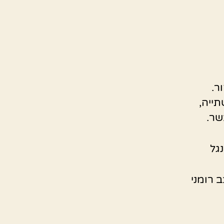
ר.
ייה,
שר.
גל
 רומני