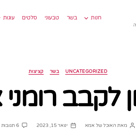
חנות
בשר
טבעוני
סלטים
עוגות
ה
קטגוריות
UNCATEGORIZED
בשר
קציצות
 לקבב רומני 
ע
מאת
האוכל של אמא
ינואר 15, 2023
6 תגובות
המחבר
תאריך
מ
הפוסט
פוסט