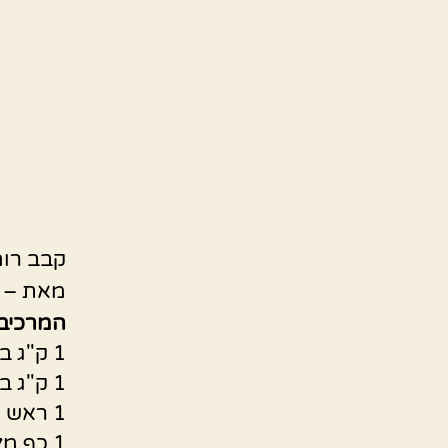
קבב רומני אס
מאת – י
המרכיבי
1 ק"ג בשר חזה בקר
1 ק"ג בשר אסדו ללא עצם
1 ראש שום גדול (לטחון עם הבשר)
1 כף מלח שטוחה