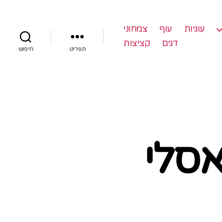
עוגיות
עוף
צמחוני
דגים
קציצות
תפריט
חיפוש
אסלי
ל
תכון