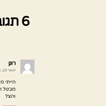
6 תג
אומר
רונן
ינואר 20, 2023 בשעה 9:50 am
הייתי מ
מבטל תס
והצל