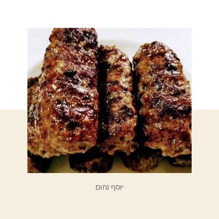
ל
ר
א
יוסף נחום