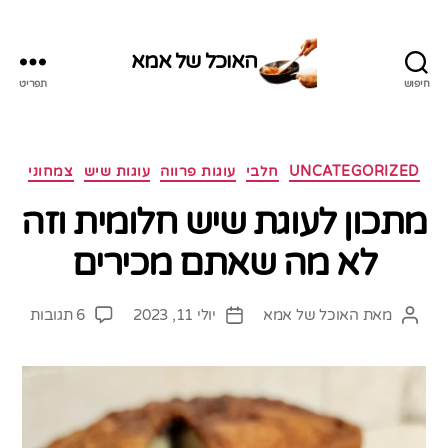
האוכל של אמא
חיפוש
תפריט
האוכל
של
אמא
קטגוריות
UNCATEGORIZED
חלבי
עוגות פרווה
עוגות שיש
צמחוני
מתכון לעוגת שיש חלומית וזה
לא מה שאתם מכירים
על
מאת
האוכל של אמא
יולי 11, 2023
6 תגובות
המחבר
תאריך
מתכון
הפוסט
פוסט
לעוגת
שיש
חלומי
וזה
לא