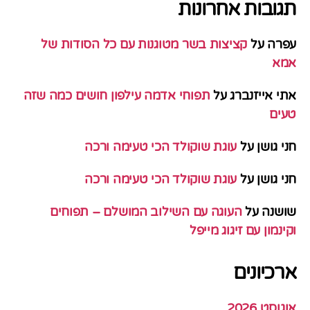
תגובות אחרונות
עפרה
על
קציצות בשר מטוגנות עם כל הסודות של
אמא
אתי אייזנברג
על
תפוחי אדמה עילפון חושים כמה שזה
טעים
חני גושן
על
עוגת שוקולד הכי טעימה ורכה
חני גושן
על
עוגת שוקולד הכי טעימה ורכה
שושנה
על
העוגה עם השילוב המושלם – תפוחים
וקינמון עם זיגוג מייפל
ארכיונים
אוגוסט 2026