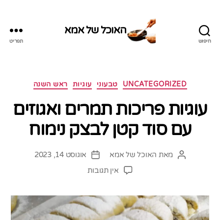
האוכל של אמא
חיפוש
תפריט
האוכל
של
אמא
קטגוריות
UNCATEGORIZED
טבעוני
עוגיות
ראש השנה
עוגיות פריכות תמרים ואגוזים
עם סוד קטן לבצק נימוח
מאת
האוכל של אמא
אוגוסט 14, 2023
המחבר
תאריך
הפוסט
פוסט
על
אין תגובות
עוגיות
פריכות
תמרים
ואגוזים