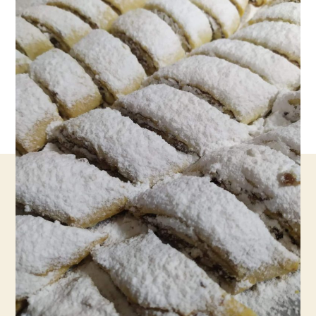
עם
סוד
קטן
לבצק
נימוח