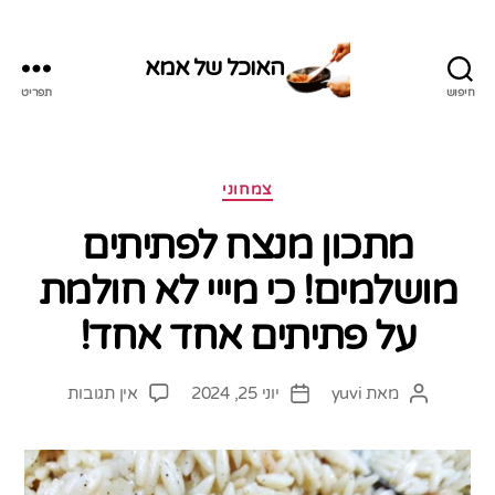
האוכל של אמא
חיפוש
תפריט
האוכל
של
אמא
קטגוריות
צמחוני
מתכון מנצח לפתיתים
מושלמים! כי מייי לא חולמת
על פתיתים אחד אחד!
על
מאת
yuvi
יוני 25, 2024
אין תגובות
המחבר
תאריך
מתכון
הפוסט
פוסט
מנצח
לפתיתים
מושלמים!