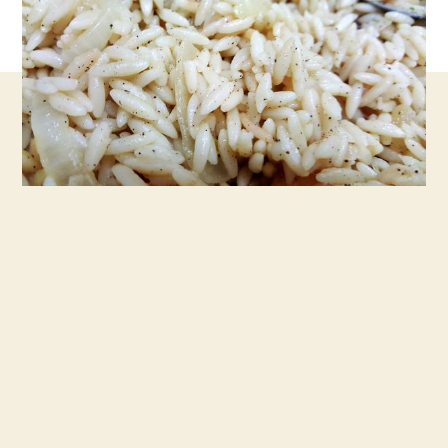
כי
מייי
לא
חולמת
על
פתיתים
אחד
אחד!