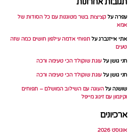
תגובות אחרונות
עפרה
על
קציצות בשר מטוגנות עם כל הסודות של
אמא
אתי אייזנברג
על
תפוחי אדמה עילפון חושים כמה שזה
טעים
חני גושן
על
עוגת שוקולד הכי טעימה ורכה
חני גושן
על
עוגת שוקולד הכי טעימה ורכה
שושנה
על
העוגה עם השילוב המושלם – תפוחים
וקינמון עם זיגוג מייפל
ארכיונים
אוגוסט 2026