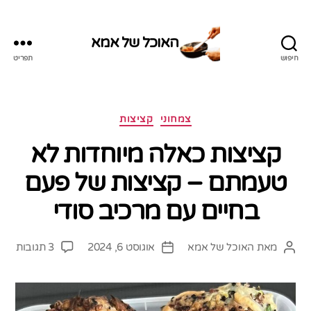
האוכל של אמא
חיפוש
תפריט
האוכל
של
אמא
קטגוריות
צמחוני
קציצות
קציצות כאלה מיוחדות לא
טעמתם – קציצות של פעם
בחיים עם מרכיב סודי
על
מאת
האוכל של אמא
אוגוסט 6, 2024
3 תגובות
המחבר
תאריך
קציצ
הפוסט
פוסט
כאל
מיוח
לא