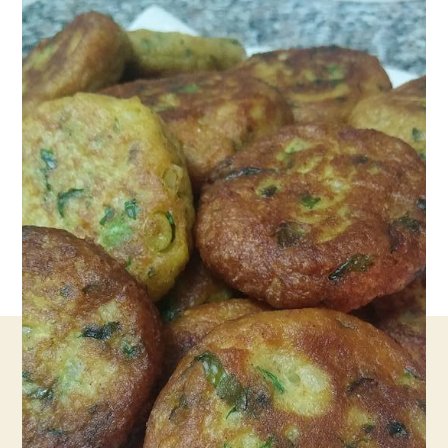
אמא
–
מעלפות
!