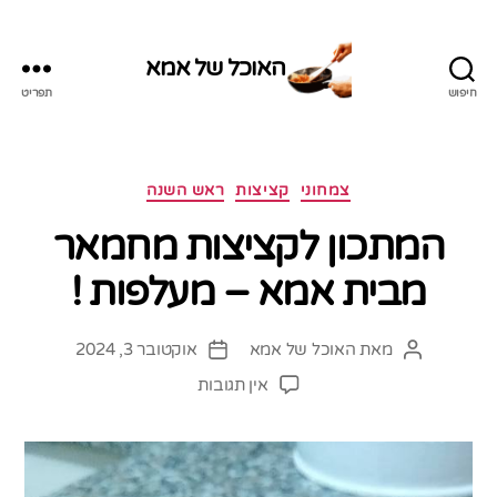
האוכל של אמא
חיפוש
תפריט
האוכל
של
אמא
קטגוריות
צמחוני
קציצות
ראש השנה
המתכון לקציצות מחמאר
מבית אמא – מעלפות !
מאת
האוכל של אמא
אוקטובר 3, 2024
המחבר
תאריך
הפוסט
פוסט
על
אין תגובות
המתכון
לקציצות
מחמאר
מבית