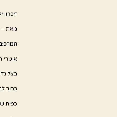
זיכרון 
מאת – Inbal Paldi Makoli
המרכיב
איטריות
בצל גדו
כרוב לב
כפית שט