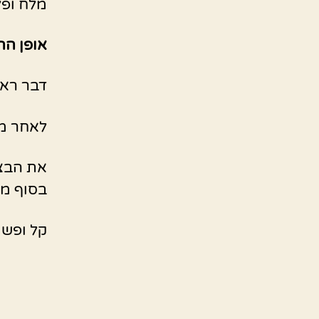
מלח ופל
אופן הה
דבר ראש
לאחר מכ
את הבצל
בסוף מע
קל ופשו