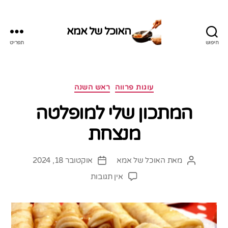
האוכל של אמא
חיפוש
תפריט
האוכל
של
אמא
קטגוריות
עוגות פרווה
ראש השנה
המתכון שלי למופלטה
מנצחת
מאת
האוכל של אמא
אוקטובר 18, 2024
המחבר
תאריך
הפוסט
פוסט
על
אין תגובות
המתכון
שלי
למופלטה
מנצחת