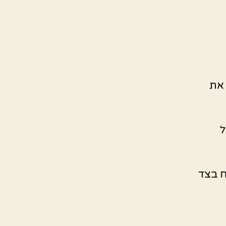
 את
ל
ח בצד