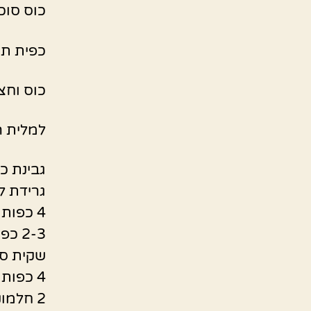
כוס סוכ
כפית תמ
כוס וחצ
למלית ה
גבינת כנען 5% – 
גרידת לי
4 כפות אינסטנט פודינג וניל
2-3 כפות סוכר לפי טעמכם האישי
שקית סו
4 כפות קורונפלור
2 חלמונים