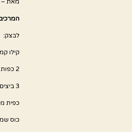
מאת – יפ
המרכיב
לבצק:
קילו קמ
2 כפות שמרים יבשים
3 ביצים
כפית מ
כוס שמן