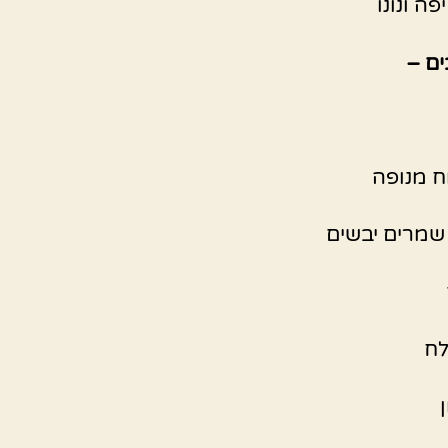
ה ונונו
ים –
ח מנופה
לח