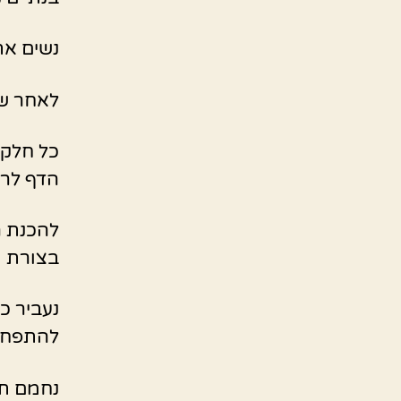
נשים את
לאחר שה
כל חלק 
הדף לרי
להכנת ה
בצורת 
נעביר כל
להתפחה
נחמם תנור ל