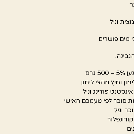
ר
צית וניל
י מים פושרים
גבינה:
500 גרם
מון ומיץ מחצי לימון
כר וניל