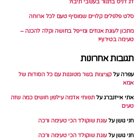
דג דניס בתנור בעשבי תיבול
סלט פלפלים קלויים שמוסיף טעם לכל ארוחה
מתכון לעוגת אגוזים ומייפל בחושה וקלה להכנה –
טעימה בטירוף!
תגובות אחרונות
עפרה
על
קציצות בשר מטוגנות עם כל הסודות של
אמא
אתי אייזנברג
על
תפוחי אדמה עילפון חושים כמה שזה
טעים
חני גושן
על
עוגת שוקולד הכי טעימה ורכה
חני גושן
על
עוגת שוקולד הכי טעימה ורכה