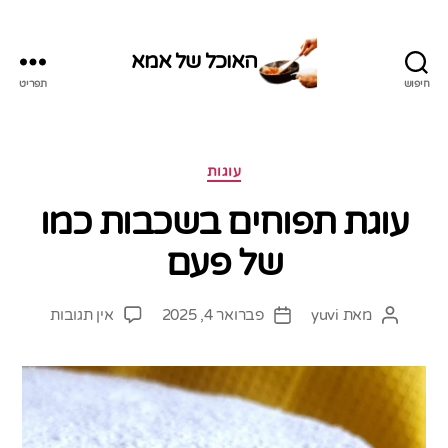
האוכל של אמא
חיפוש
תפריט
האוכל
של
אמא
קטגוריות
עוגות
עוגת תפוחים בשכבות כמו
של פעם
על
מאת
yuvi
פברואר 4, 2025
אין תגובות
המחבר
תאריך
עוגת
הפוסט
פוסט
תפוחים
בשכבות
כמו
של
פעם