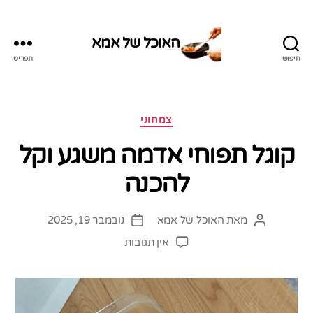
האוכל של אמא
חיפוש
תפריט
האוכל
של
אמא
קטגוריות
צמחוני
קוגל תפוחי אדמה משגע וקל
להכנה
מאת
האוכל של אמא
נובמבר 19, 2025
המחבר
תאריך
הפוסט
פוסט
על
אין תגובות
קוגל
תפוחי
אדמה
משגע