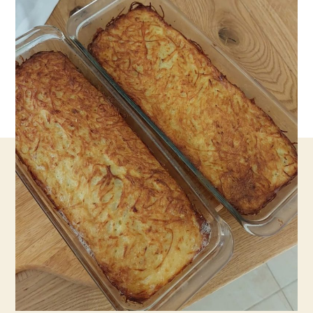
וקל
להכנה