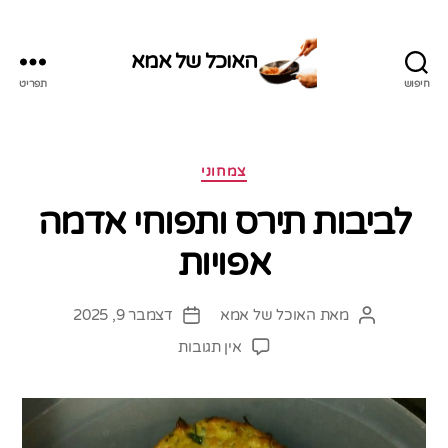
האוכל של אמא
חיפוש
תפריט
האוכל
של
אמא
קטגוריות
צמחוני
לביבות תירס ותפוחי אדמה
אפויות
מאת
האוכל של אמא
דצמבר 9, 2025
המחבר
תאריך
הפוסט
פוסט
על
אין תגובות
לביבות
תירס
ותפוחי
אדמה