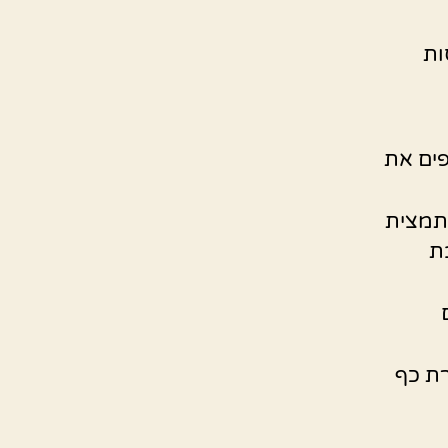
ות
ים את
תמצית
ת
ת כף