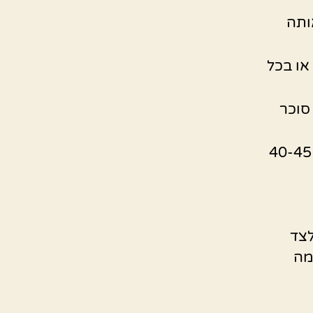
ותה
או בכל
סוכר
מכניסים לתנור שחומם מראש ל-170 מעלות ואופים במשך 40-45
לצד
מה