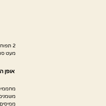
2 תפוחים מכל סוג שאוהבים (מומלץ פינק ליידי )
מעט סוכר
אופן ה
מחממים את
משמנים ה