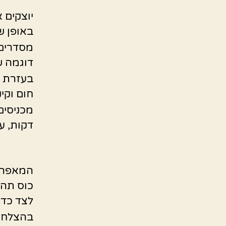
יוצקים 
באופן ש
מסדרים 
דוגמה ש
בעזרת מ
חום וקינ
דקות, ע
המאפה ה
כוס תה 
לצד כדור
בהצלחה 