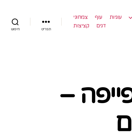
עוגיות
עוף
צמחוני
דגים
קציצות
תפריט
חיפוש
ייפה –
ם