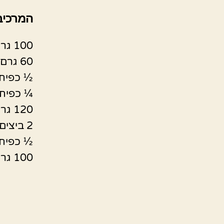
המרכיב
100 גרם שקדים טחונים (כוס אבקת שקדים)
60 גרם קמח לבן (6 כפות)
½ כפית 
¼ כפית
120 גרם סוכר (חצי כוס פחות כף)
2 ביצים שלמות
½ כפית 
100 גרם חמאה, מומסת