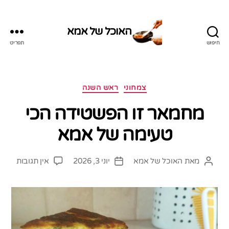
האוכל של אמא
חיפוש
תפריט
האוכל
של
אמא
קטגוריות
צמחוני
ראש השנה
מחמאר זו הפשטידה הכי
טעימה של אמא
על
מאת
האוכל של אמא
יוני 3, 2026
אין תגובות
המחבר
תאריך
מחמא
הפוסט
פוסט
זו
הפשט
הכי
טעימ
של