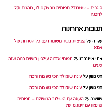
סיגרים – שטרודל תפוחים מבצק פילו , מהמם וקל
להכנה
תגובות אחרונות
עפרה
על
קציצות בשר מטוגנות עם כל הסודות של
אמא
אתי אייזנברג
על
תפוחי אדמה עילפון חושים כמה שזה
טעים
חני גושן
על
עוגת שוקולד הכי טעימה ורכה
חני גושן
על
עוגת שוקולד הכי טעימה ורכה
שושנה
על
העוגה עם השילוב המושלם – תפוחים
וקינמון עם זיגוג מייפל