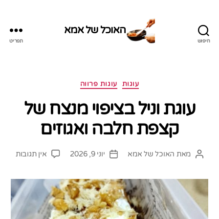
האוכל של אמא
חיפוש
תפריט
האוכל
של
אמא
קטגוריות
עוגות
עוגות פרווה
עוגת וניל בציפוי מנצח של
קצפת חלבה ואגוזים
על
מאת
האוכל של אמא
יוני 9, 2026
אין תגובות
המחבר
תאריך
עוגת
הפוסט
פוסט
וניל
בציפוי
מנצח
של
קצפת