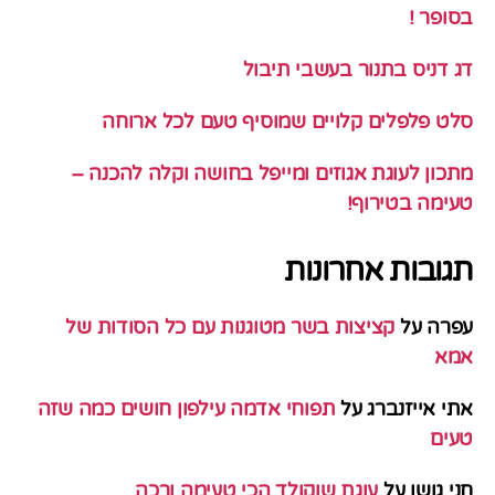
בסופר !
דג דניס בתנור בעשבי תיבול
סלט פלפלים קלויים שמוסיף טעם לכל ארוחה
מתכון לעוגת אגוזים ומייפל בחושה וקלה להכנה –
טעימה בטירוף!
תגובות אחרונות
עפרה
על
קציצות בשר מטוגנות עם כל הסודות של
אמא
אתי אייזנברג
על
תפוחי אדמה עילפון חושים כמה שזה
טעים
חני גושן
על
עוגת שוקולד הכי טעימה ורכה