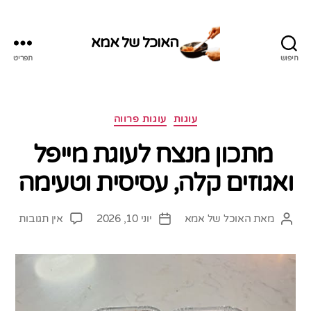
האוכל של אמא
חיפוש
תפריט
האוכל
של
אמא
קטגוריות
עוגות
עוגות פרווה
מתכון מנצח לעוגת מייפל
ואגוזים קלה, עסיסית וטעימה
על
מאת
האוכל של אמא
יוני 10, 2026
אין תגובות
המחבר
תאריך
מתכו
הפוסט
פוסט
מנצח
לעוג
מייפל
ואגוז
קלה,