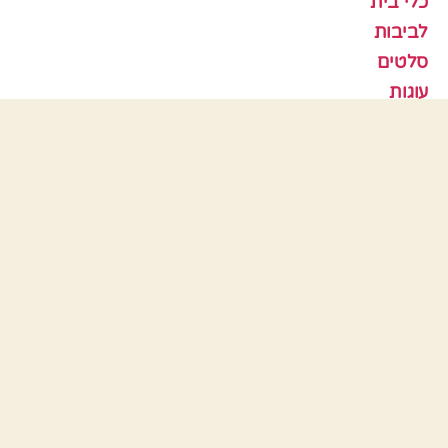
כלי בית
לביבות
סלטים
עוגות
עוגות גבינה
עוגות פרווה
עוגות שוקולד
עוגות שיש
עוגות שמרים
עוגיות
עוף
צמחוני
קציצות
ראש השנה
תבניות אפיה