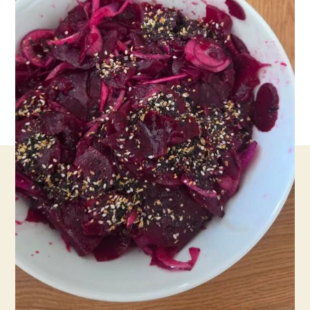
קראנץ'