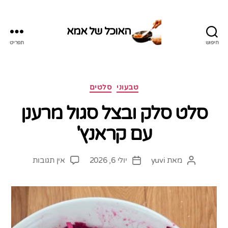
האוכל של אמא
חיפוש
תפריט
האוכל
של
אמא
קטגוריות
טבעוני
סלטים
סלט סלק ובצל סגול מרענן
עם קראנץ'
על
מאת
yuvi
יולי 6, 2026
אין תגובות
המחבר
תאריך
סלט
הפוסט
פוסט
סלק
ובצל
סגול
מרענן
עם