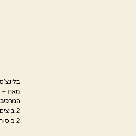
בלינצ'ס
מאת – כ
המרכיבי
2 ביצים
2 כוסות מים