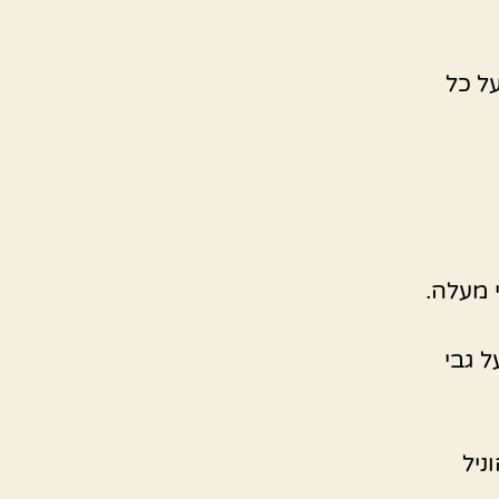
ל כל
 מעלה.
 גבי
ניל