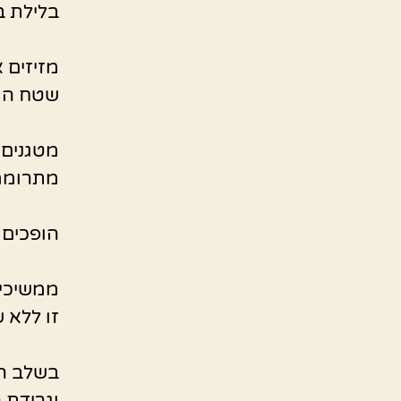
בלילת ב
מזיזים 
שטח המח
מטגנים 
מתרוממ
הופכים 
ממשיכים
זו ללא ש
בשלב הז
וגרידת ה