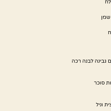
לח
ח
ת וניל