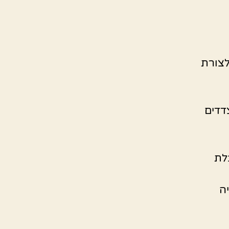
לצורת
דדים
לת
ה