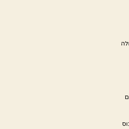
לה
ם
וס