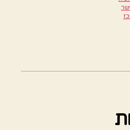
פשר
כז
ות