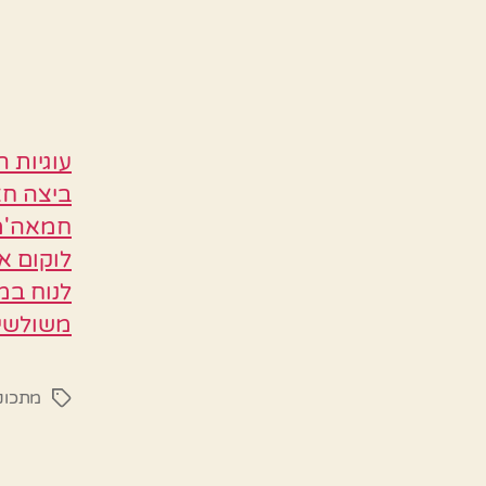
חמאה'מח
לוקום א
משולשים
מתכוני
תגיות