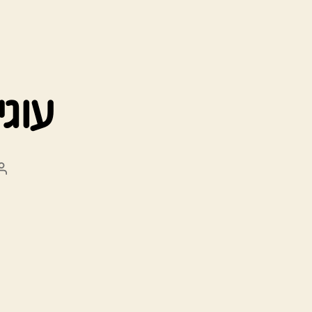
עוג
ה
ה