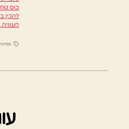
כוס טחי
להכין ב
העוגיה.
טחינה
תגיות
עוג