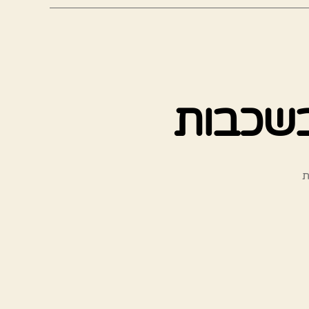
בשכבות
על
ת
עוגת
שוקולד
וקרם
קוקוס
בשכבות