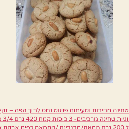
טחינה מהירות וטעימות פשוט נמס לתוך הפה – זקלי
סוכר וניל 200 גרם חמאה/מרגרינה /מחמאה כפית אבקת 