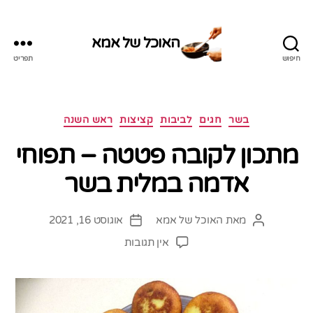
האוכל של אמא
חיפוש
תפריט
האוכל
של
אמא
קטגוריות
בשר
חגים
לביבות
קציצות
ראש השנה
מתכון לקובה פטטה – תפוחי
אדמה במלית בשר
מאת
האוכל של אמא
אוגוסט 16, 2021
המחבר
תאריך
הפוסט
פוסט
על
אין תגובות
מתכון
לקובה
פטטה
–