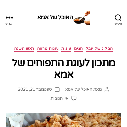
האוכל של אמא
חיפוש
תפריט
האוכל
של
אמא
קטגוריות
הבלוג של יובל
חגים
עוגות
עוגות פרווה
ראש השנה
מתכון לעוגת התפוחים של
אמא
מאת
האוכל של אמא
ספטמבר 21, 2021
המחבר
תאריך
הפוסט
פוסט
על
אין תגובות
מתכון
לעוגת
התפוחים
של