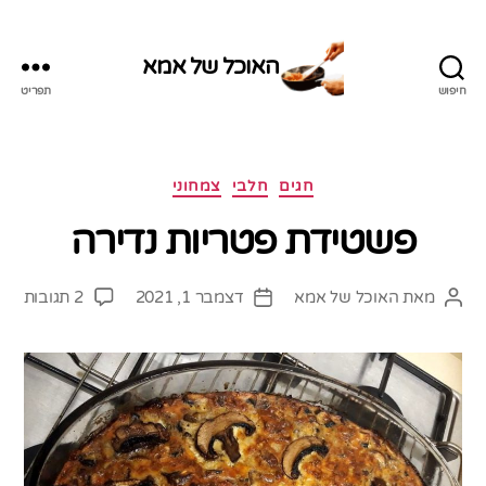
האוכל של אמא
חיפוש
תפריט
האוכל
של
אמא
קטגוריות
חגים
חלבי
צמחוני
פשטידת פטריות נדירה
על
מאת
האוכל של אמא
דצמבר 1, 2021
2 תגובות
המחבר
תאריך
פשט
הפוסט
פוסט
פטרי
נדיר