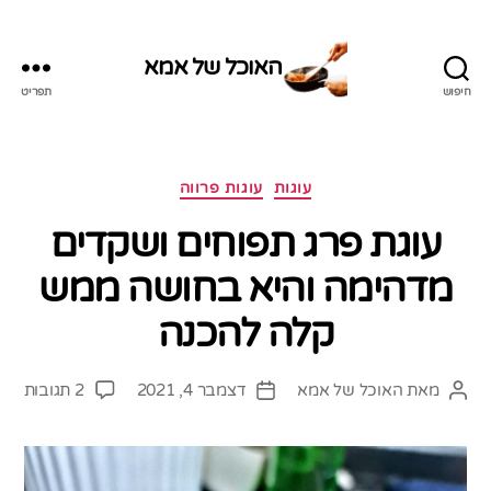
האוכל של אמא
חיפוש
תפריט
האוכל
של
אמא
קטגוריות
עוגות
עוגות פרווה
עוגת פרג תפוחים ושקדים
מדהימה והיא בחושה ממש
קלה להכנה
על
מאת
האוכל של אמא
דצמבר 4, 2021
2 תגובות
המחבר
תאריך
עוגת
הפוסט
פוסט
פרג
תפו
ושק