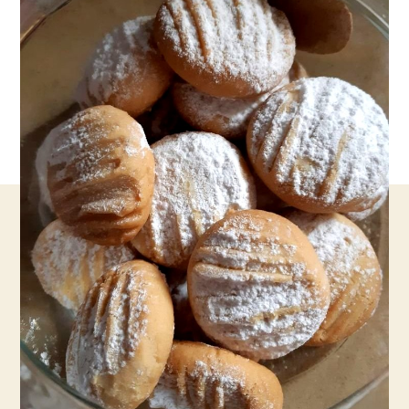
נמסות
בפה