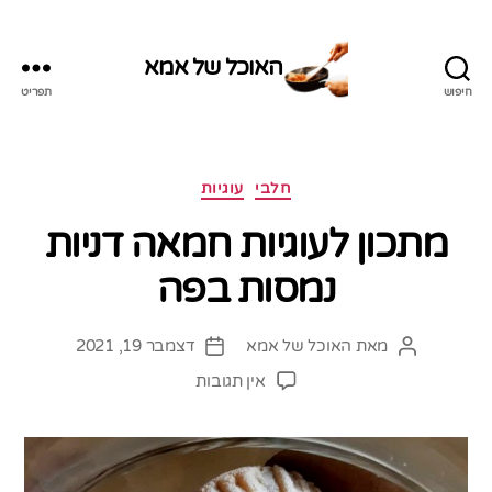
האוכל של אמא
חיפוש
תפריט
האוכל
של
אמא
קטגוריות
חלבי
עוגיות
מתכון לעוגיות חמאה דניות
נמסות בפה
מאת
האוכל של אמא
דצמבר 19, 2021
המחבר
תאריך
הפוסט
פוסט
על
אין תגובות
מתכון
לעוגיות
חמאה
דניות