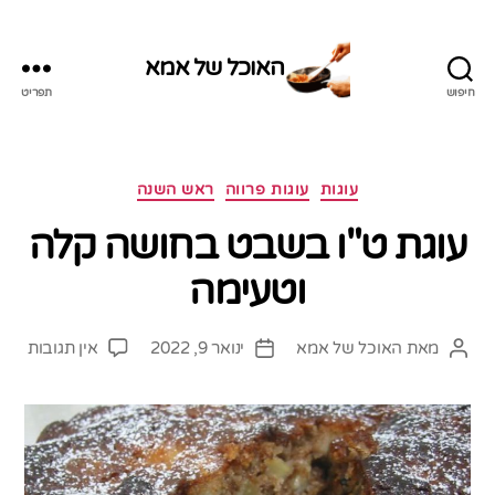
האוכל של אמא
חיפוש
תפריט
האוכל
של
אמא
קטגוריות
עוגות
עוגות פרווה
ראש השנה
עוגת ט"ו בשבט בחושה קלה
וטעימה
על
מאת
האוכל של אמא
ינואר 9, 2022
אין תגובות
המחבר
תאריך
עוגת
הפוסט
פוסט
ט"ו
בשב
בחו
קלה
וטעי