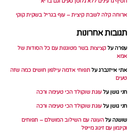
חטיף גרעינים ללא גלוטן טעים וגם בריא
ארוחה קלה לשבת קיצית – עוף בגריל בשקית קוקי
תגובות אחרונות
עפרה
על
קציצות בשר מטוגנות עם כל הסודות של
אמא
אתי אייזנברג
על
תפוחי אדמה עילפון חושים כמה שזה
טעים
חני גושן
על
עוגת שוקולד הכי טעימה ורכה
חני גושן
על
עוגת שוקולד הכי טעימה ורכה
שושנה
על
העוגה עם השילוב המושלם – תפוחים
וקינמון עם זיגוג מייפל