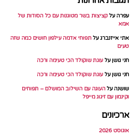
תגובות אחרונות
עפרה
על
קציצות בשר מטוגנות עם כל הסודות של
אמא
אתי אייזנברג
על
תפוחי אדמה עילפון חושים כמה שזה
טעים
חני גושן
על
עוגת שוקולד הכי טעימה ורכה
חני גושן
על
עוגת שוקולד הכי טעימה ורכה
שושנה
על
העוגה עם השילוב המושלם – תפוחים
וקינמון עם זיגוג מייפל
ארכיונים
אוגוסט 2026