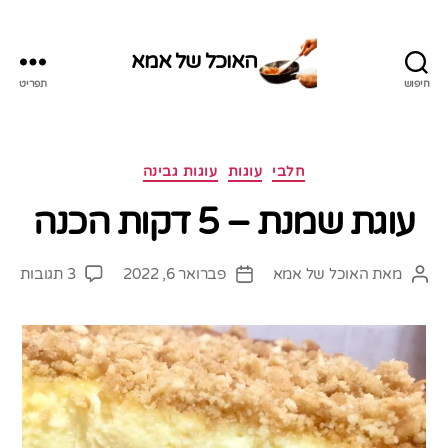
האוכל של אמא
חיפוש
תפריט
האוכל
של
אמא
קטגוריות
חלבי
עוגות
עוגות גבינה
עוגת שמנת – 5 דקות הכנה
על
מאת
האוכל של אמא
פברואר 6, 2022
3 תגובות
המחבר
תאריך
עוגת
הפוסט
פוסט
שמנ
–
5
דקו
הכנ