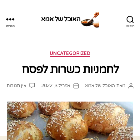
האוכל של אמא
חיפוש
תפריט
האוכל
של
אמא
קטגוריות
UNCATEGORIZED
לחמניות כשרות לפסח
על
מאת
האוכל של אמא
אפריל 3, 2022
אין תגובות
המחבר
תאריך
לחמנ
הפוסט
פוסט
כשר
לפס