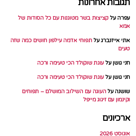
תגובות אחרונות
עפרה
על
קציצות בשר מטוגנות עם כל הסודות של
אמא
אתי אייזנברג
על
תפוחי אדמה עילפון חושים כמה שזה
טעים
חני גושן
על
עוגת שוקולד הכי טעימה ורכה
חני גושן
על
עוגת שוקולד הכי טעימה ורכה
שושנה
על
העוגה עם השילוב המושלם – תפוחים
וקינמון עם זיגוג מייפל
ארכיונים
אוגוסט 2026