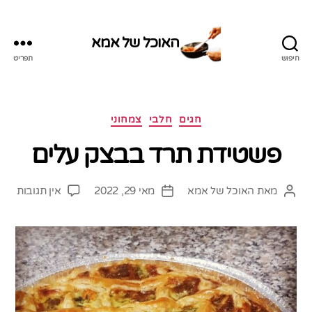
האוכל של אמא
חיפוש
תפריט
האוכל
של
אמא
קטגוריות
חגים
חלבי
צמחוני
פשטידת תרד בבצק עלים
על
מאת
האוכל של אמא
מאי 29, 2022
אין תגובות
המחבר
תאריך
פשט
הפוסט
פוסט
תרד
בבצ
עלים