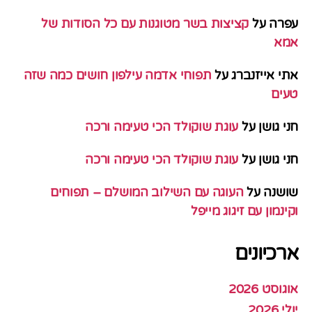
עפרה
על
קציצות בשר מטוגנות עם כל הסודות של
אמא
אתי אייזנברג
על
תפוחי אדמה עילפון חושים כמה שזה
טעים
חני גושן
על
עוגת שוקולד הכי טעימה ורכה
חני גושן
על
עוגת שוקולד הכי טעימה ורכה
שושנה
על
העוגה עם השילוב המושלם – תפוחים
וקינמון עם זיגוג מייפל
ארכיונים
אוגוסט 2026
יולי 2026