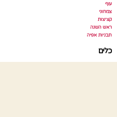
עוף
צמחוני
קציצות
ראש השנה
תבניות אפיה
כלים
התחבר
פיד רשומות
פיד תגובות
WordPress.org
© 2026
האוכל של אמא
למעלה
↑