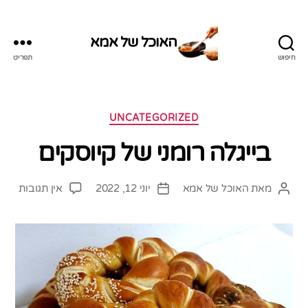
האוכל של אמא
חיפוש
תפריט
האוכל
של
אמא
קטגוריות
UNCATEGORIZED
בייגלה רומני של קיוסקים
על
מאת
האוכל של אמא
יוני 12, 2022
אין תגובות
המחבר
תאריך
בייגל
הפוסט
פוסט
רומני
של
קיוס