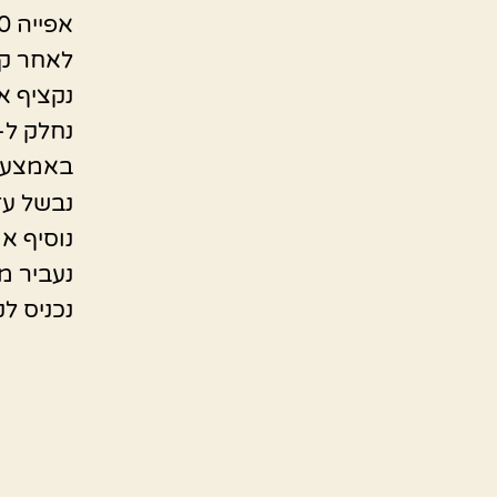
אפייה 180 מעלות חצי שעה או 40 דקות עד שהעוגה יציבה.
לאחר קי
נקציף א
נחלק ל- 2 את העו
באמצע 
נבשל עד
נוסיף את
נעביר מ
נכניס לק