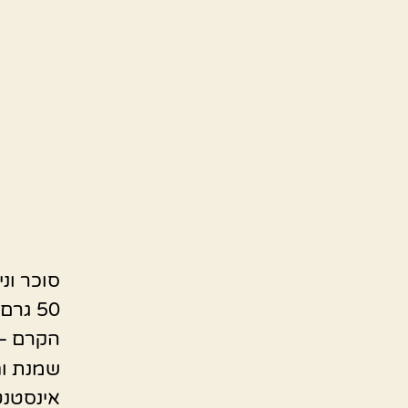
סוכר וני
50 גרם חמאה מומסת או רבע כוס שמן
הקרם –
שמנת וח
אינסטנט 