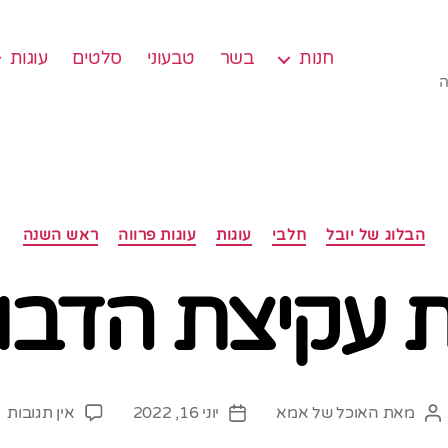
חנות
בשר
טבעוני
סלטים
עוגות
ה
קטגוריות
הבלוג של יובל
חלבי
עוגות
עוגות פרווה
ראש השנה
ת עקיצת הדבו
ע
מאת
האוכל של אמא
יוני 16, 2022
אין תגובות
המחבר
תאריך
עו
הפוסט
פוסט