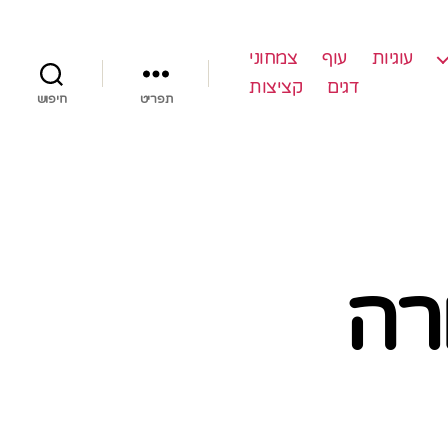
עוגיות
עוף
צמחוני
דגים
קציצות
תפריט
חיפוש
רה
ל
גת