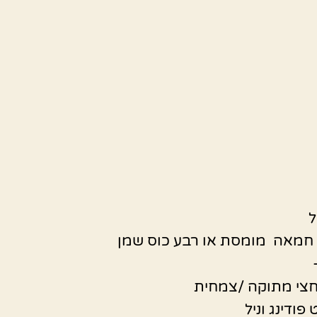
ל
צי מתוקה /צמחית
פודינג וניל