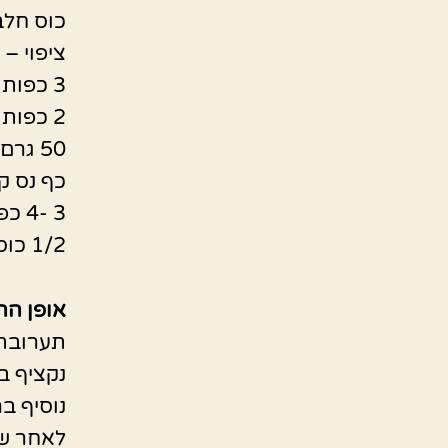
כוס חלב
ציפוי –
3 כפות סוכר
2 כפות דבש
50 גרם חמאה/תחליף
כף נס ק
3 -4 כפות שמנת מתוקה /צמחית
1/2 כוס אגוזי מלך שלמים
אופן הה
תערובת 
נקציף ב
נוסיף ב
לאחר שנק