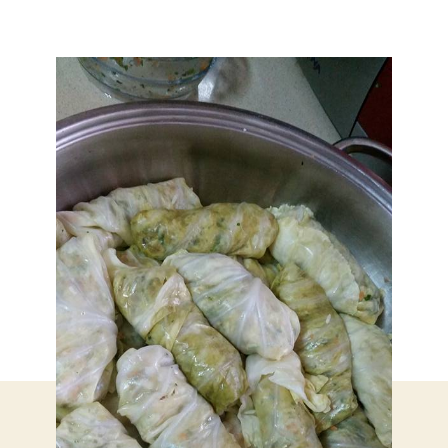
ממ
יר
טב