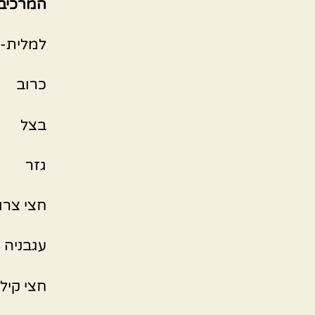
המרכיב
למלית-
כרוב
בצל
גזר
חצי צרו
עגבניה
חצי קילו