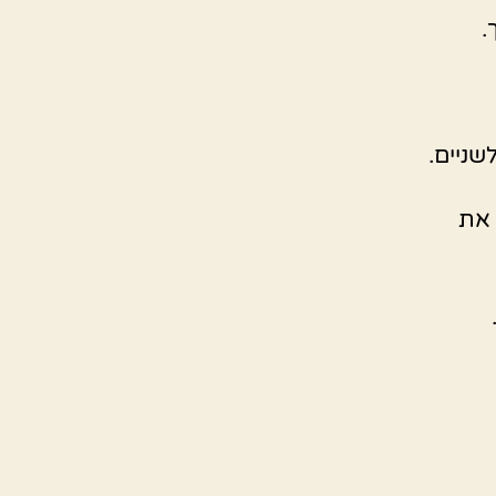
.
שניים.
 את