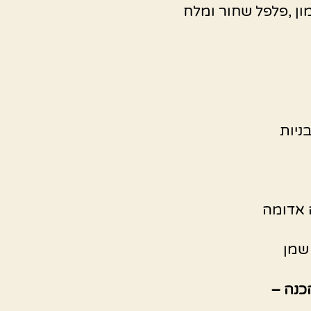
ון ,פלפל שחור ומלח
ניות
 אדומה
כנה –