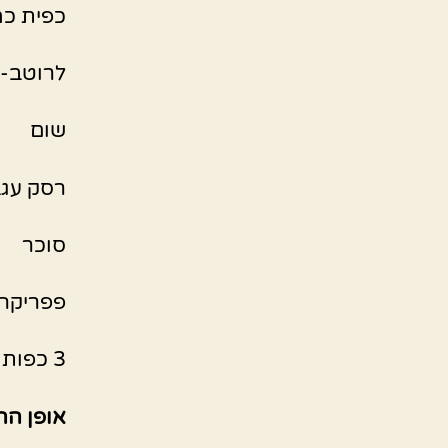
כפית כמ
לרוטב-
שום
רסק עגב
סוכר
פפריקה
3 כפות שמן
אופן הה