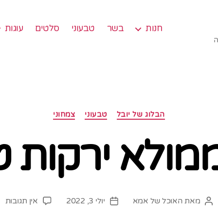
חנות
בשר
טבעוני
סלטים
עוגות
ה
קטגוריות
הבלוג של יובל
טבעוני
צמחוני
מולא ירקות ט
על
מאת
האוכל של אמא
יולי 3, 2022
אין תגובות
המחבר
תאריך
כר
הפוסט
פוסט