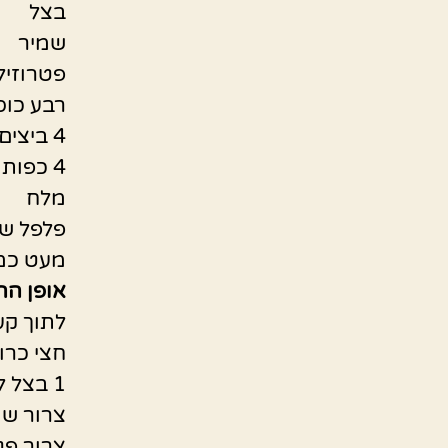
בצל
שמיר
פטרוזיל
רבע כוס
4 ביצים
4 כפות קמח
מלח
פלפל ש
מעט כמו
אופן הה
לתוך קע
חצי כרו
1 בצל לבן קצוץ דק
צרור שמ
צרור פט