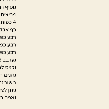
נוסיף ר
4ביצים
4 כפות קמח
כף אבק
רבע כפי
רבע כפי
רבע כפי
נערבב א
נכניס ל
משומנת
ניתן לפ
נאפה בערך 40