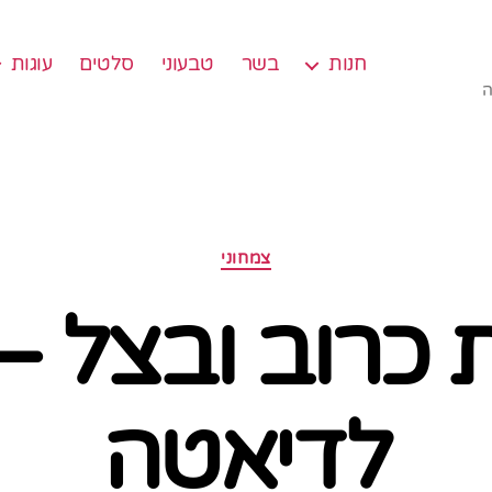
חנות
בשר
טבעוני
סלטים
עוגות
ה
קטגוריות
צמחוני
כרוב ובצל –
לדיאטה