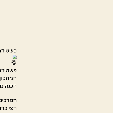
פשטידת 
פשטידה
המתכון 
הכנה מה
המרכיבי
חצי כרוב