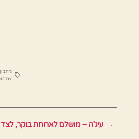
מתכון 
תגיות
צמחונ
←
עיג'ה – מושלם לארוחת בוקר, לצד ג