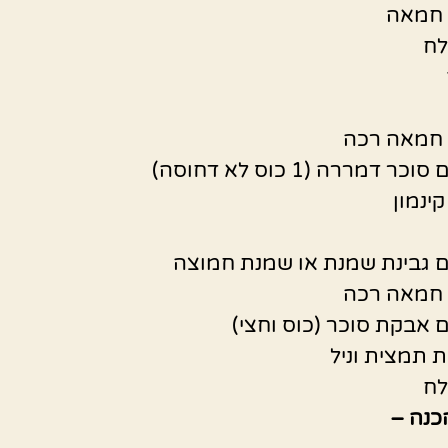
לח
ת תמצית וניל
לח
כנה –