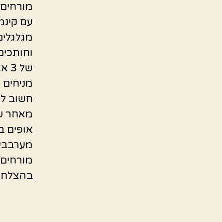
מורחים 
עם קינמו
מגלגלים
של 3 אצבעות ככה יצא כולם אותו גודל.
מניחים 
חשוב לא
מאחר שה
אופים בתנור 
מערבבים
מורחים 
בהצלחה 