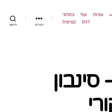
עוגיות
עוף
צמחוני
דגים
קציצות
תפריט
חיפוש
סינבון
רי