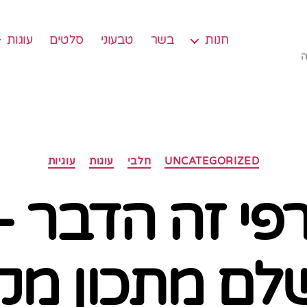
חנות
בשר
טבעוני
סלטים
עוגות
ה
קטגוריות
UNCATEGORIZED
חלבי
עוגות
עוגיות
רפי זה הדבר – 
לם מתכון מקו