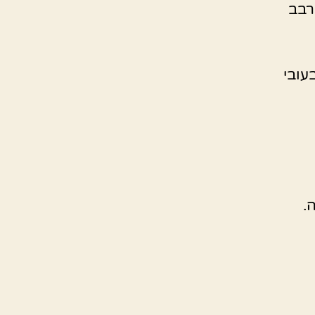
רבב
דו בעובי
.