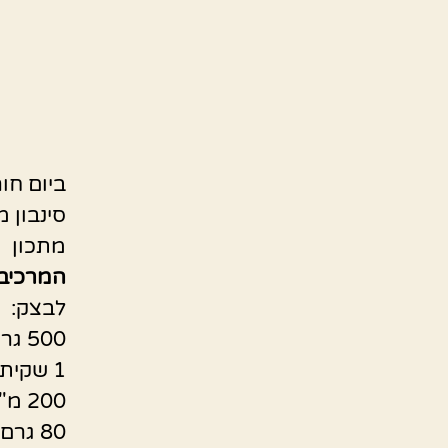
ביום חו
סינבון 
מתכון 
המרכיבי
לבצק:
500 גרם קמח (3.5 כוסות ועוד כף)
1 שקית קטנה של שמרים יבשים (11 גרם)
200 מ"ל חלב- כוס חד פעמית רגילה
80 גרם סוכר (½ כוס – 6 כפות)