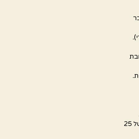
ר
).
ובת
ית.
על משטח מקומח מעט מרדדים כל חלק של הבצק למלבן של 25