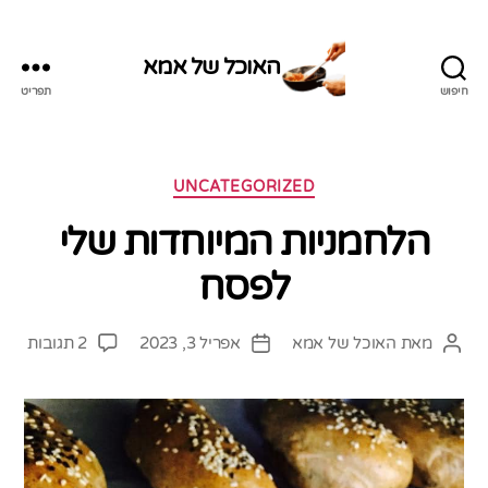
האוכל של אמא
חיפוש
תפריט
האוכל
של
אמא
קטגוריות
UNCATEGORIZED
הלחמניות המיוחדות שלי
לפסח
על
מאת
האוכל של אמא
אפריל 3, 2023
2 תגובות
המחבר
תאריך
הלחמ
הפוסט
פוסט
המיו
שלי
לפס