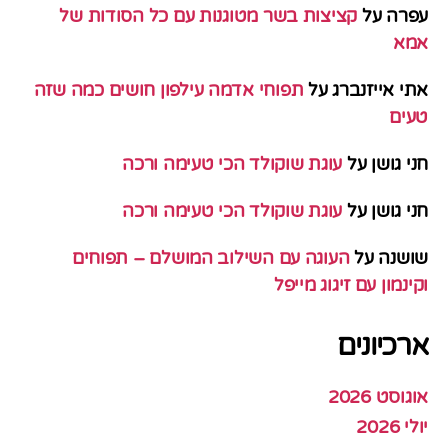
עפרה
על
קציצות בשר מטוגנות עם כל הסודות של
אמא
אתי אייזנברג
על
תפוחי אדמה עילפון חושים כמה שזה
טעים
חני גושן
על
עוגת שוקולד הכי טעימה ורכה
חני גושן
על
עוגת שוקולד הכי טעימה ורכה
שושנה
על
העוגה עם השילוב המושלם – תפוחים
וקינמון עם זיגוג מייפל
ארכיונים
אוגוסט 2026
יולי 2026